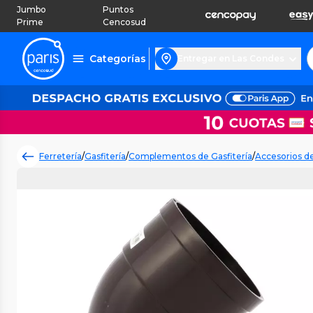
Jumbo
Puntos
Prime
Cencosud
Categorías
Entregar en Las Condes
Ferretería
/
Gasfitería
/
Complementos de Gasfitería
/
Accesorios d