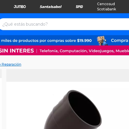
Cencosud
Scotiabank
e Reparación