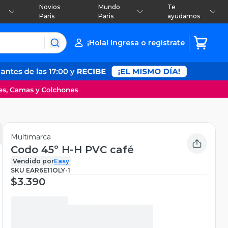
Novios
Mundo
Te
Paris
Paris
ayudamos
¡Hola! Ingresa o regístrate
Multimarca
Codo 45º H-H PVC café
Vendido por
Easy
SKU
EAR6E11OLY-1
$3.390