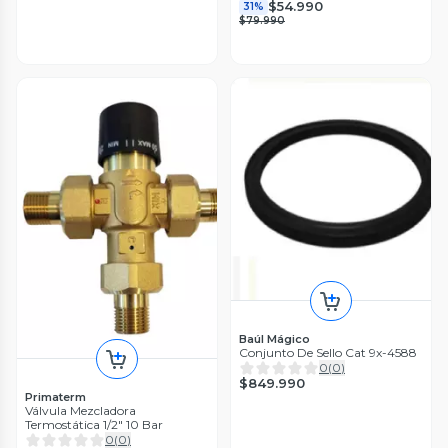
$54.990
31%
$79.990
Baúl Mágico
Conjunto De Sello Cat 9x-4588
0
(
0
)
$849.990
Primaterm
Válvula Mezcladora
Termostática 1/2" 10 Bar
0
(
0
)