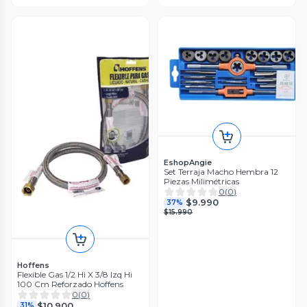
EshopAngie
Set Terraja Macho Hembra 12
Piezas Milimétricas
0
(
0
)
$9.990
37%
$15.990
Hoffens
Flexible Gas 1/2 Hi X 3/8 Izq Hi
100 Cm Reforzado Hoffens
0
(
0
)
$10.900
31%