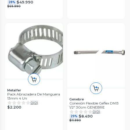
$49.990
28%
$69.990
Metalfer
Pack Abrazadera De Manguera
13mm 4 Un
Genebre
0
(
0
)
Conexión Flexible Geflex DN13
$2.200
1/2" 30cm GENEBRE
0
(
0
)
$8.490
29%
$11.990