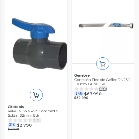
Genebre
Conexión Flexible Geflex DN25 1"
100cm GENEBRE
0
(
0
)
$67.990
24%
$89.990
Citotools
Válvula Bola Pvc Compacta
Soldar 32mm Edr
0
(
0
)
$2.790
31%
$4.100