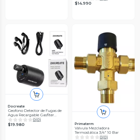
$14.990
Docreate
Geofono Detector de Fugas de
Agua Recargable Gasfiter
Mecanico Alta sensibilidad
0
(
0
)
Primaterm
$19.980
Válvula Mezcladora
Termostática 3/4" 10 Bar
0
(
0
)