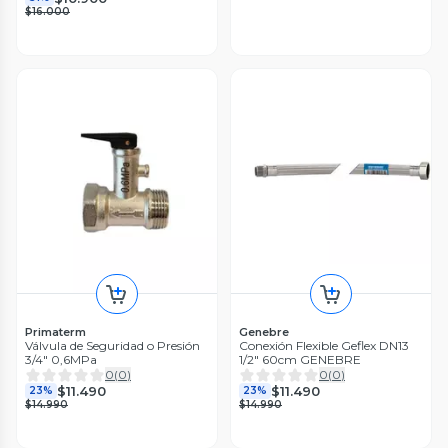
$16.000
Primaterm
Genebre
Válvula de Seguridad o Presión
Conexión Flexible Geflex DN13
3/4" 0,6MPa
1/2" 60cm GENEBRE
0
(
0
)
0
(
0
)
$11.490
$11.490
23%
23%
$14.990
$14.990