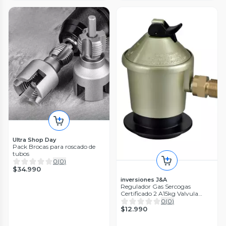
Ultra Shop Day
Pack Brocas para roscado de
tubos
0
(
0
)
$34.990
inversiones J&A
Regulador Gas Sercogas
Certificado 2 A15kg Valvula
Seguridad
0
(
0
)
$12.990