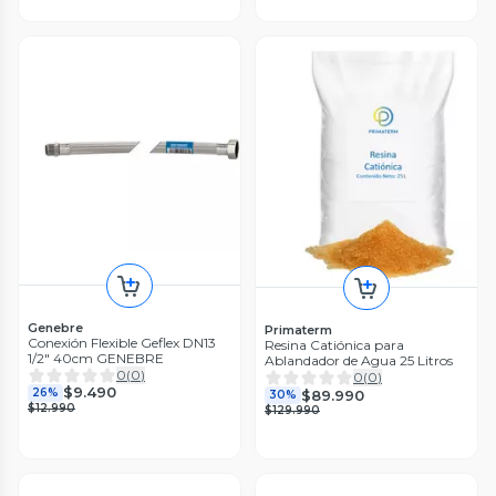
Genebre
Primaterm
Conexión Flexible Geflex DN13
Resina Catiónica para
1/2" 40cm GENEBRE
Ablandador de Agua 25 Litros
0
(
0
)
0
(
0
)
$9.490
26%
$89.990
30%
$12.990
$129.990