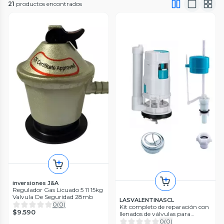
21
productos encontrados
inversiones J&A
Regulador Gas Licuado 5 11 15kg
Valvula De Seguridad 28mb
LASVALENTINASCL
0
(
0
)
Kit completo de reparación con
$9.590
llenados de válvulas para
inodoros
0
(
0
)