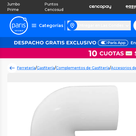
Jumbo
Puntos
Prime
Cencosud
Categorías
Entregar en Las Condes
Ferretería
/
Gasfitería
/
Complementos de Gasfitería
/
Accesorios d