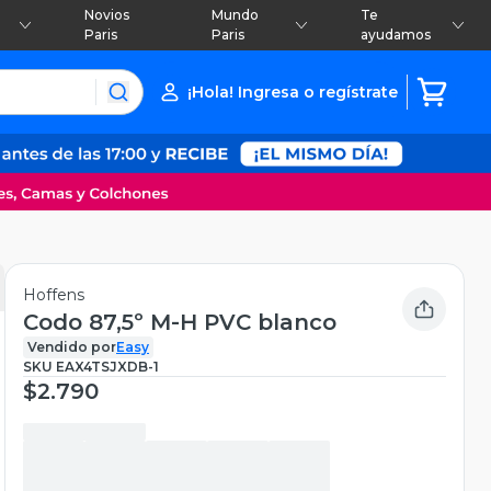
Novios
Mundo
Te
Paris
Paris
ayudamos
¡Hola! Ingresa o regístrate
Hoffens
Codo 87,5º M-H PVC blanco
Vendido por
Easy
SKU
EAX4TSJXDB-1
$2.790