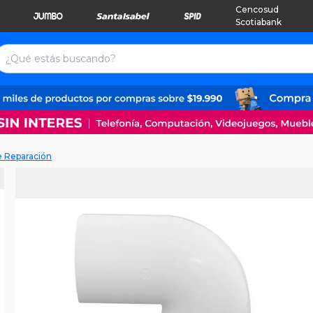
Cencosud
Scotiabank
e Reparación