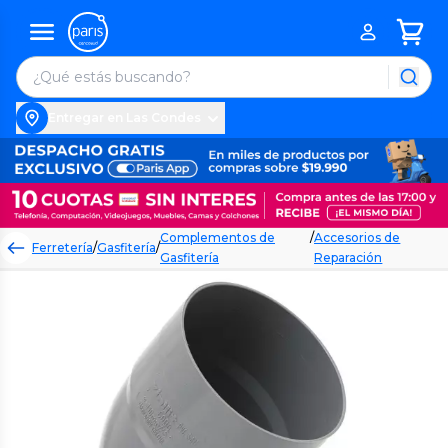
Entregar en Las Condes
Complementos de
/
Accesorios de
Ferretería
/
Gasfitería
/
Gasfitería
Reparación