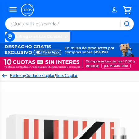
Entregar en Las Condes
Belleza
/
Cuidado Capilar
/
Sets Capilar