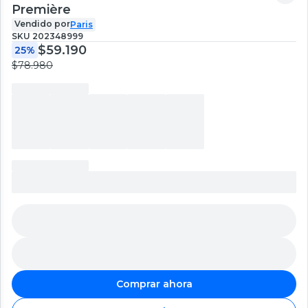
Première
Vendido por
Paris
SKU
202348999
$59.190
25%
$78.980
Comprar ahora