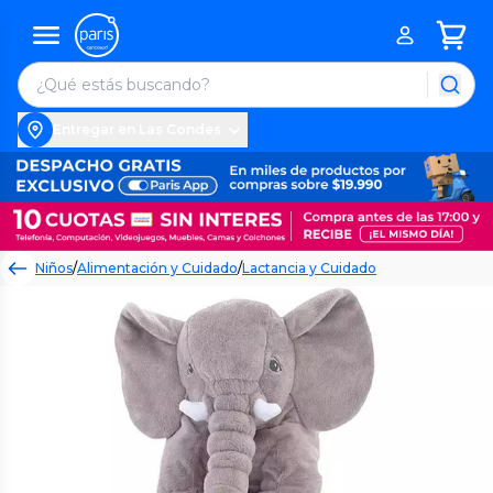
Entregar en Las Condes
Niños
/
Alimentación y Cuidado
/
Lactancia y Cuidado