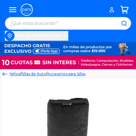
Entregar en Las Condes
Niños
/
Sillas de Auto
/
Accesorios para Sillas