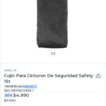
1
/
3
Safety 1st
Cojín Para Cinturon De Seguridad Safety
1St
Vendido por
INFANTI
SKU
MKY1DGV6S6-1
$4.990
50%
$9.990