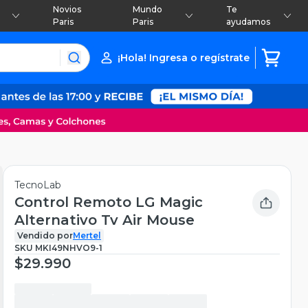
Novios
Mundo
Te
Paris
Paris
ayudamos
¡Hola! Ingresa o regístrate
TecnoLab
Control Remoto LG Magic
Alternativo Tv Air Mouse
Vendido por
Mertel
SKU
MKI49NHVO9-1
$29.990