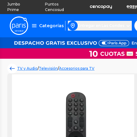
Jumbo
Puntos
Prime
Cencosud
Categorías
Entregar en Las Condes
TV y Audio
/
Televisión
/
Accesorios para TV