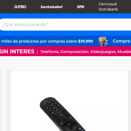
Cencosud
Scotiabank