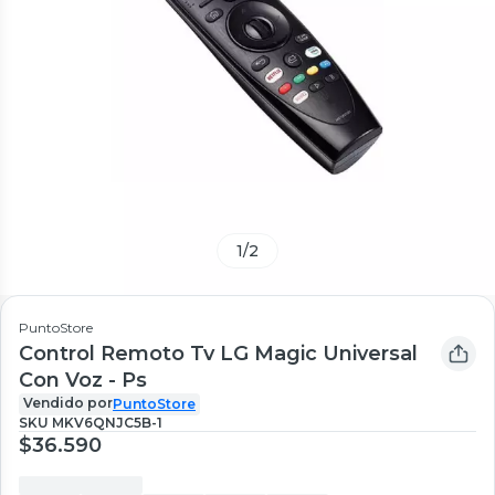
1
/
2
PuntoStore
Control Remoto Tv LG Magic Universal
Con Voz - Ps
Vendido por
PuntoStore
SKU
MKV6QNJC5B-1
$36.590