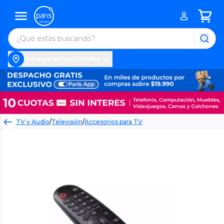
Entregar en Las Condes
TV y Audio
/
Televisión
/
Accesorios para TV