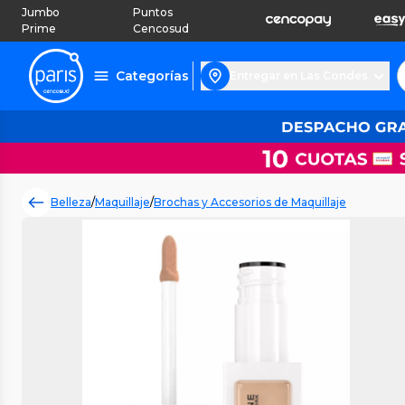
Jumbo
Puntos
Prime
Cencosud
Categorías
Entregar en Las Condes
Belleza
/
Maquillaje
/
Brochas y Accesorios de Maquillaje