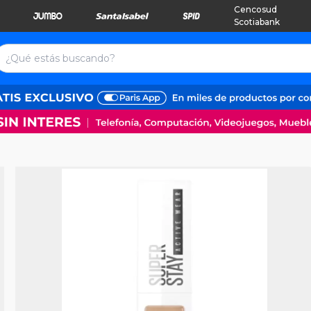
Cencosud
Scotiabank