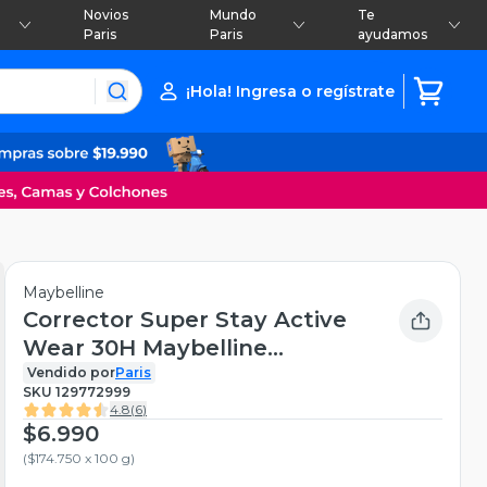
Novios
Mundo
Te
Paris
Paris
ayudamos
¡Hola! Ingresa o regístrate
Maybelline
Corrector Super Stay Active
Wear 30H Maybelline
Medium 4.1 g
Vendido por
Paris
SKU
129772999
4.8
(
6
)
$6.990
(
$174.750 x 100 g
)