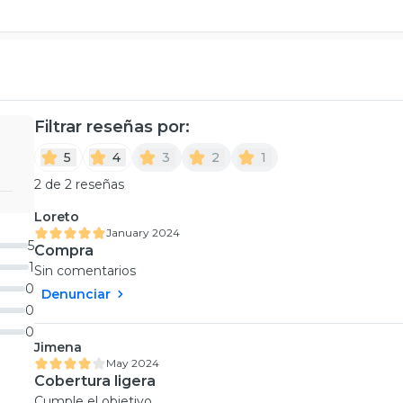
Filtrar reseñas por:
5
4
3
2
1
2 de 2 reseñas
Loreto
January 2024
5
Compra
1
Sin comentarios
0
Denunciar
0
0
Jimena
May 2024
Cobertura ligera
Cumple el objetivo