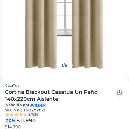
1
/
8
CasaTua
Cortina Blackout Casatua Un Paño
140x220cm Aislante
Vendido por
BUILDER
SKU
MKQHGQZYY0-2
4.7
(
39
)
$11.990
20%
$14.990