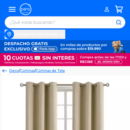
Entregar en Las Condes
Deco
/
Cortinas
/
Cortinas de Tela