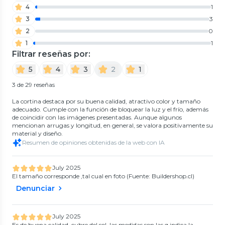
4
1
3
3
2
0
1
1
Filtrar reseñas por:
5
4
3
2
1
3 de 29 reseñas
La cortina destaca por su buena calidad, atractivo color y tamaño
adecuado. Cumple con la función de bloquear la luz y el frío, además
de coincidir con las imágenes presentadas. Aunque algunos
mencionan arrugas y longitud, en general, se valora positivamente su
material y diseño.
Resumen de opiniones obtenidas de la web con IA
July 2025
El tamaño corresponde ,tal cual en foto (Fuente: Buildershop.cl)
Denunciar
July 2025
Es de buena calidad, cubre del sol, las medidas son las q indica la