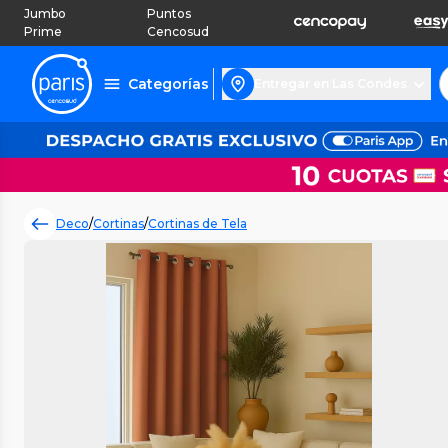
Jumbo
Puntos
Prime
Cencosud
Categorías
Entregar en Las Condes
Deco
/
Cortinas
/
Cortinas de Tela