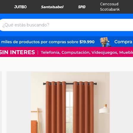
Cencosud
Scotiabank