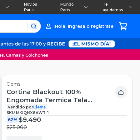
Novios
Mundo
Te
Paris
Paris
ayudamos
¡Hola! Ingresa o regístrate
Clems
Cortina Blackout 100%
Engomada Termica Tela
Ligera 140x225 - Microfibra
Vendido por
Clems
SKU
MKIQNX8AWT-1
Premium - 1 Paño Naranjo
$9.490
62%
$25.000