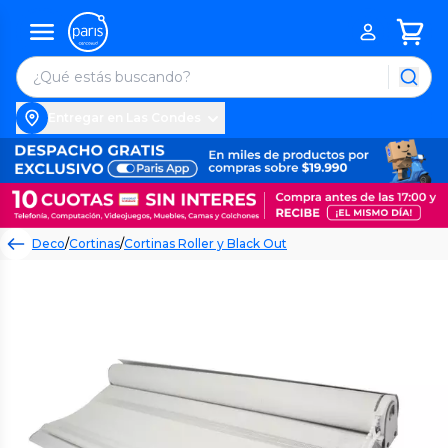
Entregar en Las Condes
Deco
/
Cortinas
/
Cortinas Roller y Black Out