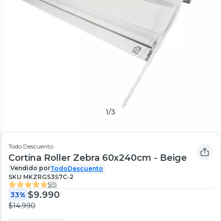
1
/
3
Todo Descuento
Cortina Roller Zebra 60x240cm - Beige
Vendido por
TodoDescuento
SKU
MKZRGS3S7C-2
5
(
1
)
$9.990
33%
$14.990