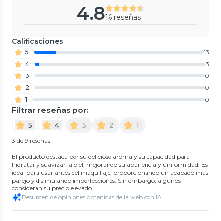
4.8
16 reseñas
Calificaciones
5
13
4
3
3
0
2
0
1
0
Filtrar reseñas por:
5
4
3
2
1
3 de 9 reseñas
El producto destaca por su delicioso aroma y su capacidad para
hidratar y suavizar la piel, mejorando su apariencia y uniformidad. Es
ideal para usar antes del maquillaje, proporcionando un acabado más
parejo y disimulando imperfecciones. Sin embargo, algunos
consideran su precio elevado.
Resumen de opiniones obtenidas de la web con IA