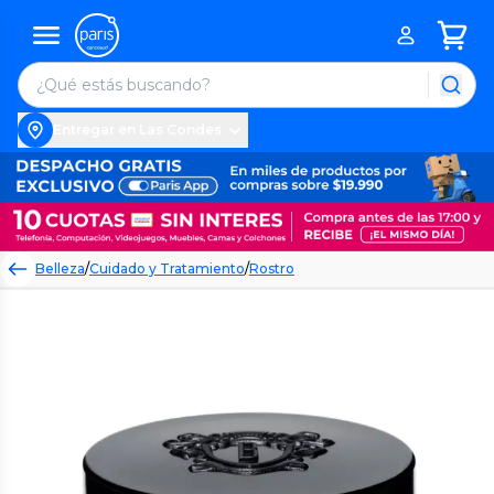
Entregar en Las Condes
Belleza
/
Cuidado y Tratamiento
/
Rostro