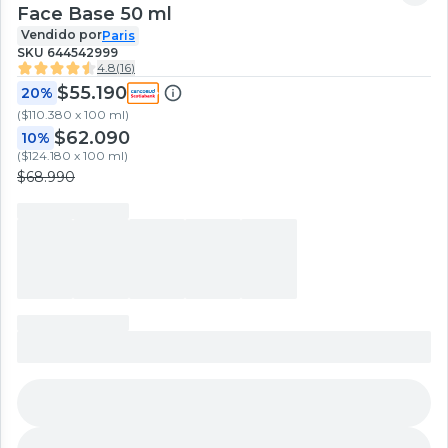
Face Base 50 ml
Vendido por
Paris
SKU
644542999
4.8
(
16
)
$55.190
20%
(
$110.380 x 100 ml
)
$62.090
10%
(
$124.180 x 100 ml
)
$68.990