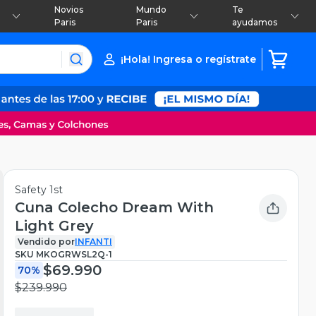
Novios
Mundo
Te
Paris
Paris
ayudamos
¡Hola! Ingresa o regístrate
Safety 1st
Cuna Colecho Dream With
Light Grey
Vendido por
INFANTI
SKU
MKOGRWSL2Q-1
$69.990
70%
$239.990