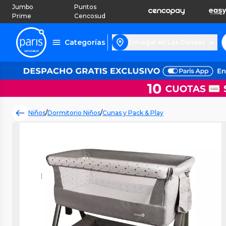
Jumbo
Puntos
Prime
Cencosud
Categorías
Entregar en Las Condes
Niños
/
Dormitorio Niños
/
Cunas y Pack & Play