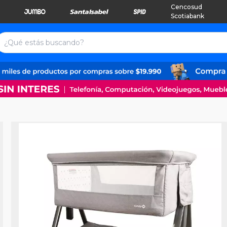
Cencosud
Scotiabank