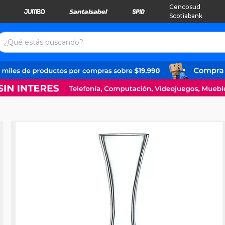
Cencosud
Scotiabank