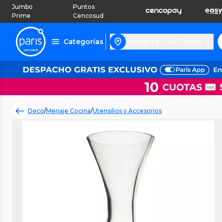
Jumbo
Puntos
Prime
Cencosud
Categorías
Entregar en Las Condes
Deco
/
Menaje Cocina
/
Utensilios y Accesorios