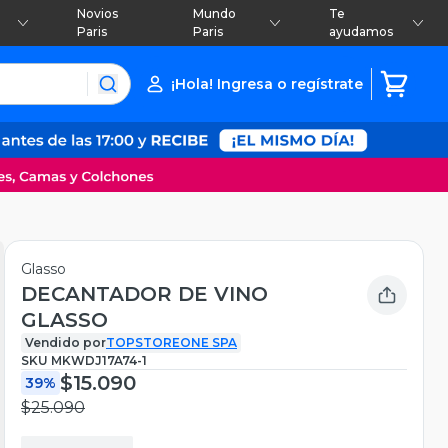
Novios
Mundo
Te
Paris
Paris
ayudamos
¡Hola! Ingresa o regístrate
Glasso
DECANTADOR DE VINO
GLASSO
Vendido por
TOPSTOREONE SPA
SKU
MKWDJ17A74-1
$15.090
39%
$25.090