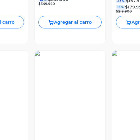
$167.
23%
$349.990
$179.9
18%
$219.900
l carro
Agregar al carro
Agr
ia
Vista Previa
Vist