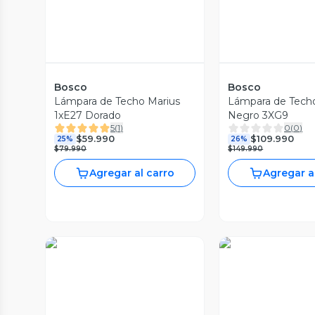
Bosco
Bosco
Lámpara de Techo Marius
Lámpara de Tech
1xE27 Dorado
Negro 3XG9
5
(
1
)
0
(
0
)
$59.990
$109.990
25%
26%
$79.990
$149.990
Agregar al carro
Agregar a
Vista Previa
Vista Prev