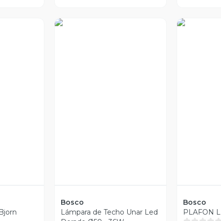
ia
Vista Previa
Vist
Bosco
Bosco
Bjorn
Lámpara de Techo Unar Led
PLAFON L