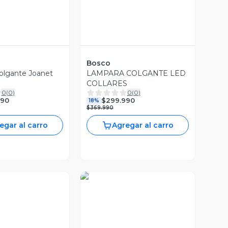
Bosco
olgante Joanet
LAMPARA COLGANTE LED
COLLARES
0
(
0
)
0
(
0
)
990
$299.990
18%
$369.990
egar al carro
Agregar al carro
a Previa
Vista Previa