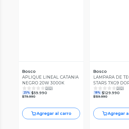
Bosco
Bosco
APLIQUE LINEAL CATANIA
LAMPARA DE T
NEGRO 20W 3000K
STARS 7XG9 DO
0
(
0
)
0
(
0
)
$59.990
$129.990
25%
18%
$79.990
$159.990
Agregar al carro
Agregar a