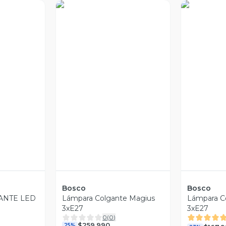
ia
Vista Previa
Vist
Bosco
Bosco
ANTE LED
Lámpara Colgante Magius
Lámpara C
3xE27
3xE27
0
(
0
)
$259.990
25%