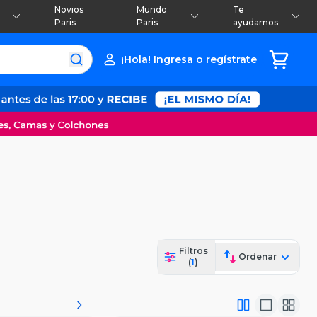
Novios
Mundo
Te
Paris
Paris
ayudamos
¡Hola! Ingresa o regístrate
Filtros
Ordenar
(
1
)