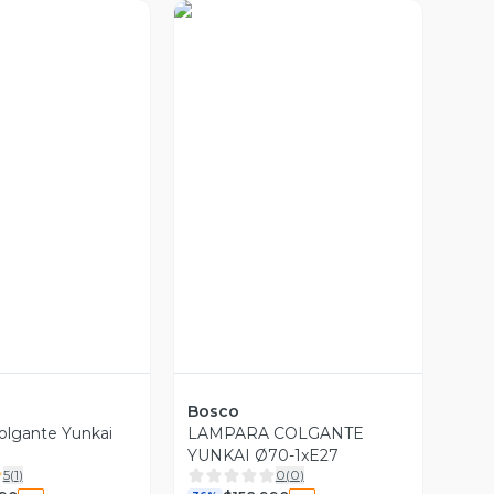
a Previa
Vista Previa
Bosco
olgante Yunkai
LAMPARA COLGANTE
YUNKAI Ø70-1xE27
5
(
1
)
0
(
0
)