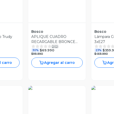
Bosco
Bosco
o Trudy
APLIQUE CUADRO
Lámpara C
RECARGABLE BRONCE
3xE27
0
(
0
)
12W
$69.990
$359.
30%
23%
$99.990
$469.990
l carro
Agregar al carro
Agr
ia
Vista Previa
Vist