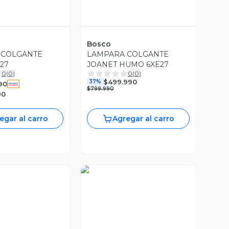
Bosco
 COLGANTE
LAMPARA COLGANTE
27
JOANET HUMO 6XE27
0
(
0
)
0
(
0
)
$499.990
37%
90
$799.990
90
egar al carro
Agregar al carro
a Previa
Vista Previa