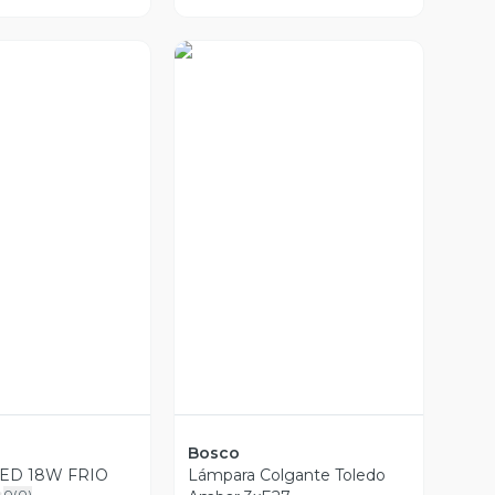
a Previa
Vista Previa
Bosco
ED 18W FRIO
Lámpara Colgante Toledo
0
(
0
)