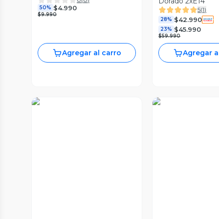
Dorado 2xE14
$4.990
50%
5
(
1
)
$9.990
$42.990
28%
$45.990
23%
$59.990
Agregar al carro
Agregar a
Vista Previa
Vista Prev