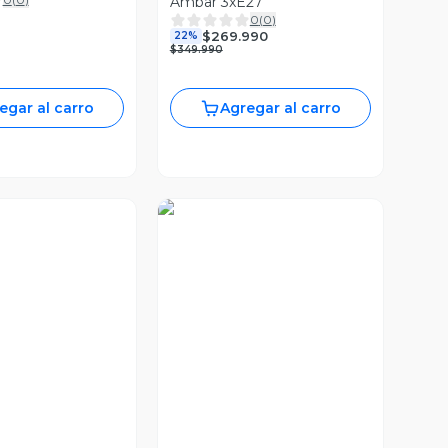
Ambar 3xE27
0
(
0
)
$269.990
22%
$349.990
egar al carro
Agregar al carro
a Previa
Vista Previa