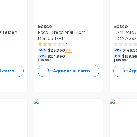
Bosco
Bosco
e Ruben
Foco Direccional Bjorn
LAMPARA
Dorado 1xE14
ILONA 3xE
3
(
3
)
$23.990
$148.9
40%
21%
$24.990
$159.9
37%
15%
$39.990
$189.990
l carro
Agregar al carro
Agr
ia
Vista Previa
Vist