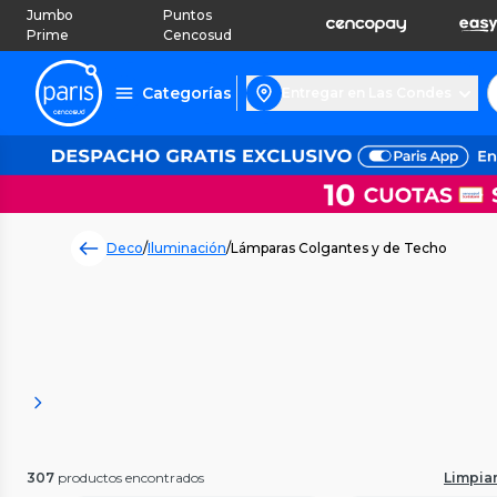
Jumbo
Puntos
Prime
Cencosud
Categorías
Entregar en Las Condes
Deco
/
Iluminación
/
Lámparas Colgantes y de Techo
307
productos encontrados
Limpiar 