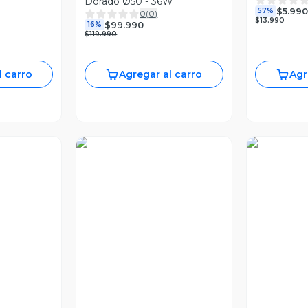
Dorado Ø50 - 36W
$5.990
57%
0
(
0
)
$13.990
$99.990
16%
$119.990
l carro
Agregar al carro
Agr
ia
Vista Previa
Vist