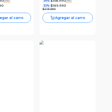
990
$158.990
36%
90
$169.990
32%
$249.990
egar al carro
Agregar al carro
a Previa
Vista Previa