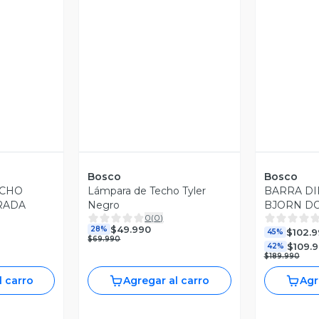
Bosco
Bosco
ECHO
Lámpara de Techo Tyler
BARRA DI
RADA
Negro
BJORN DO
0
(
0
)
$49.990
28%
$102.
45%
$69.990
$109.
42%
$189.990
l carro
Agregar al carro
Agr