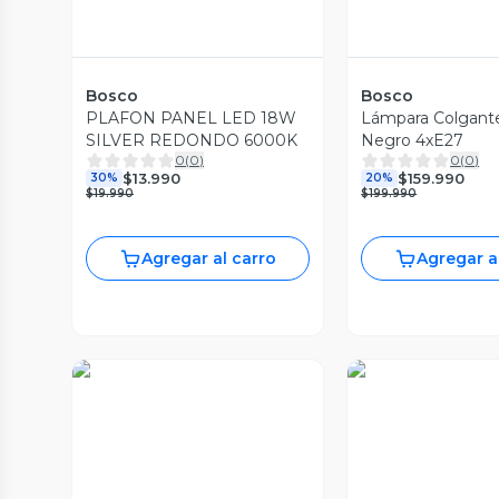
Bosco
Bosco
PLAFON PANEL LED 18W
Lámpara Colgant
SILVER REDONDO 6000K
Negro 4xE27
0
(
0
)
0
(
0
)
$13.990
$159.990
30%
20%
$19.990
$199.990
Agregar al carro
Agregar a
Vista Previa
Vista Prev