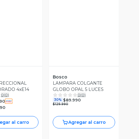
Bosco
RECCIONAL
LAMPARA COLGANTE
RADO 4xE14
GLOBO OPAL 5 LUCES
0
(
0
)
0
(
0
)
$89.990
30%
990
$129.990
990
egar al carro
Agregar al carro