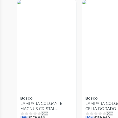
Vista Previa
Vista Prev
Bosco
Bosco
LAMPARA COLGANTE
LAMPARA COLG
MAGNUS CRISTAL
CELIA DORADO
0
(
0
)
0
(
0
)
AHUMADO
$179.990
$159.990
28%
20%