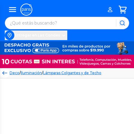
Entregar en Las Condes
Deco
/
Iluminación
/
Lámparas Colgantes y de Techo