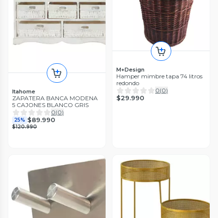
M+Design
Hamper mimbre tapa 74 litros
redondo
0
(
0
)
Itahome
$29.990
ZAPATERA BANCA MODENA
5 CAJONES BLANCO GRIS
0
(
0
)
$89.990
25%
$120.990