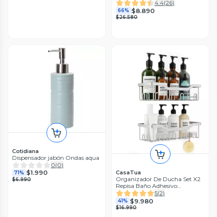
4.4
(
26
)
$8.890
66%
$26.580
Cotidiana
Dispensador jabón Ondas aqua
0
(
0
)
$1.990
CasaTua
71%
Organizador De Ducha Set X2
$6.990
Repisa Baño Adhesivo
Inoxidable Grey Black Gris
5
(
2
)
Oscuro
$9.980
41%
$16.990