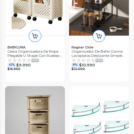
BABYLUNA
Ragnar Chile
Cesta Organizadora De Ropa
Organizador De Baño Cocina
Plegable U Shape Con Ruedas Y
Lavaplatos Deslizante Simple
Asas
Negro
0
(
0
)
0
(
0
)
$9.990
$10.990
41%
8%
$16.990
$12.000