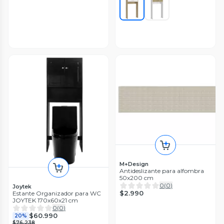
M+Design
Antideslizante para alfombra
50x200 cm
0
(
0
)
Joytek
$2.990
Estante Organizador para WC
JOYTEK 170x60x21 cm
0
(
0
)
$60.990
20%
$76.238