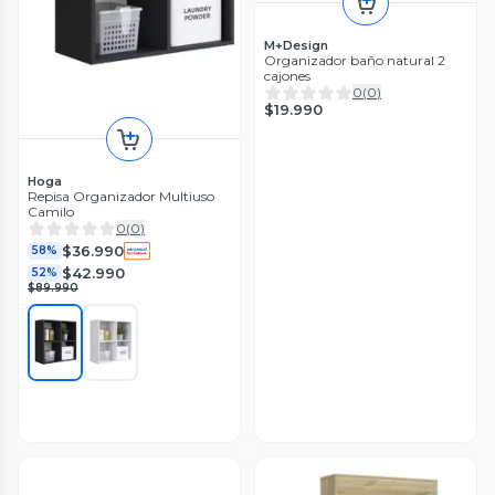
M+Design
Organizador baño natural 2
cajones
0
(
0
)
$19.990
Hoga
Repisa Organizador Multiuso
Camilo
0
(
0
)
$36.990
58%
$42.990
52%
$89.990