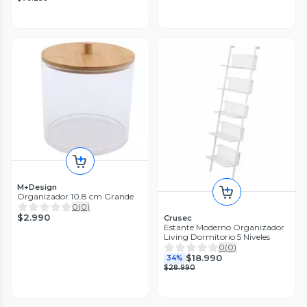
M+Design
Organizador 10.8 cm Grande
0
(
0
)
$2.990
Crusec
Estante Moderno Organizador
Living Dormitorio 5 Niveles
0
(
0
)
$18.990
34%
$28.990