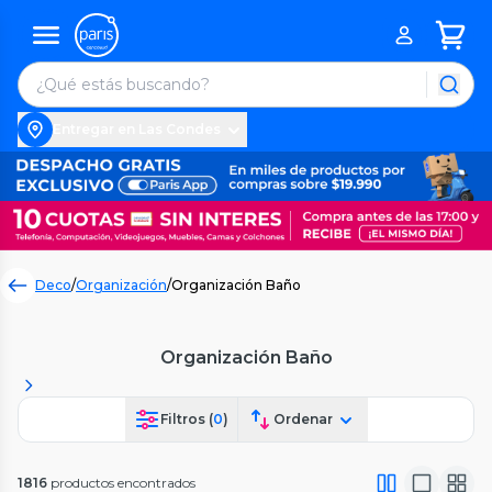
Entregar en Las Condes
Deco
/
Organización
/
Organización Baño
Organización Baño
Filtros (
0
)
Ordenar
1816
productos encontrados