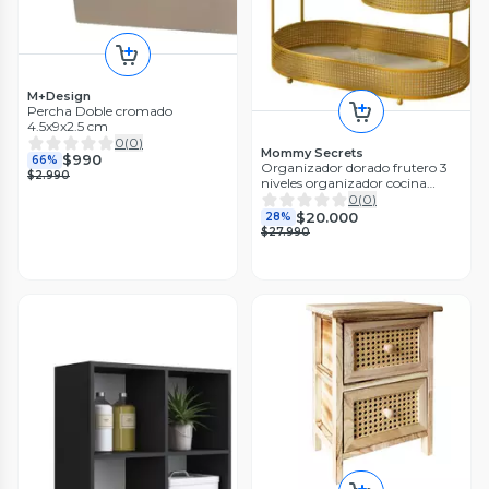
M+Design
Percha Doble cromado
4.5x9x2.5 cm
0
(
0
)
Mommy Secrets
$990
66%
Organizador dorado frutero 3
$2.990
niveles organizador cocina
organizador decorativo estante
0
(
0
)
multiuso
$20.000
28%
$27.990