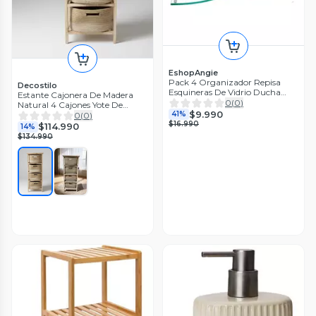
EshopAngie
Pack 4 Organizador Repisa
Decostilo
Esquineras De Vidrio Ducha
Estante Cajonera De Madera
Estante
0
(
0
)
Natural 4 Cajones Yote De
$9.990
Dormitario
41%
0
(
0
)
$16.990
$114.990
14%
$134.990