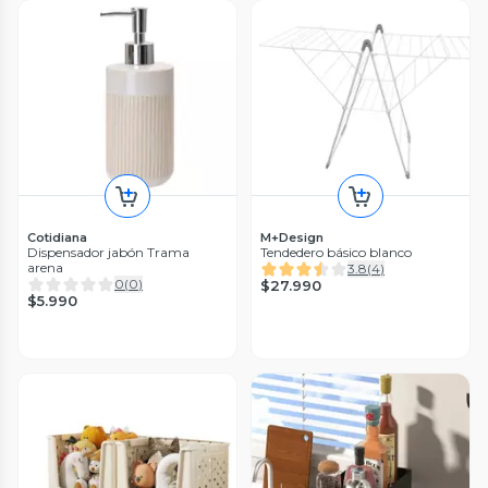
Cotidiana
M+Design
Dispensador jabón Trama
Tendedero básico blanco
arena
3.8
(
4
)
0
(
0
)
$27.990
$5.990