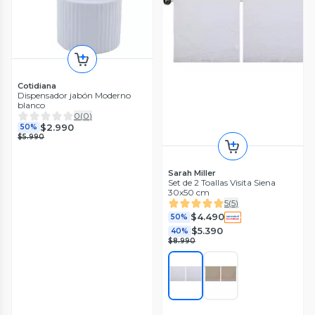
Cotidiana
Dispensador jabón Moderno
blanco
0
(
0
)
$2.990
50%
$5.990
Sarah Miller
Set de 2 Toallas Visita Siena
30x50 cm
5
(
5
)
$4.490
50%
$5.390
40%
$8.990