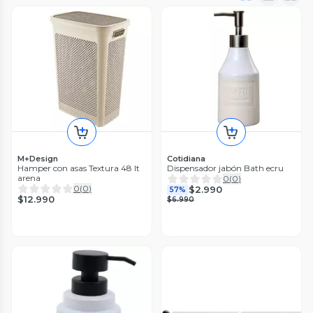
M+Design
Cotidiana
Hamper con asas Textura 48 lt
Dispensador jabón Bath ecru
arena
0
(
0
)
0
(
0
)
$2.990
57%
$12.990
$6.990