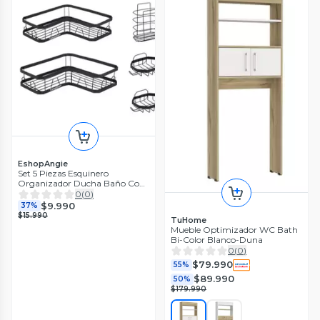
EshopAngie
Set 5 Piezas Esquinero
Organizador Ducha Baño Con
Adhesivos
0
(
0
)
$9.990
37%
$15.990
TuHome
Mueble Optimizador WC Bath
Bi-Color Blanco-Duna
0
(
0
)
$79.990
55%
$89.990
50%
$179.990