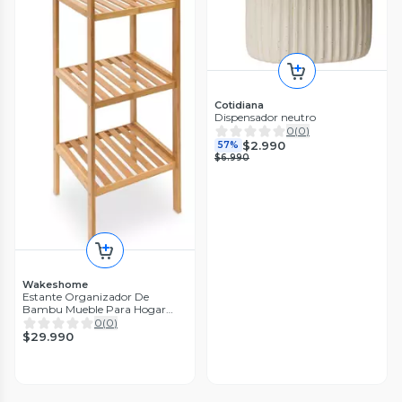
Cotidiana
Dispensador neutro
0
(
0
)
$2.990
57%
$6.990
Wakeshome
Estante Organizador De
Bambu Mueble Para Hogar
Cocina Baño
0
(
0
)
$29.990