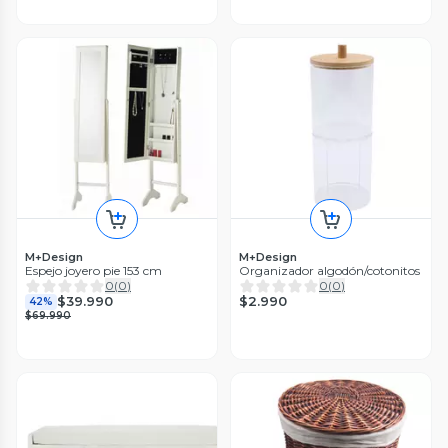
M+Design
M+Design
Espejo joyero pie 153 cm
Organizador algodón/cotonitos
0
(
0
)
0
(
0
)
$2.990
$39.990
42%
$69.990