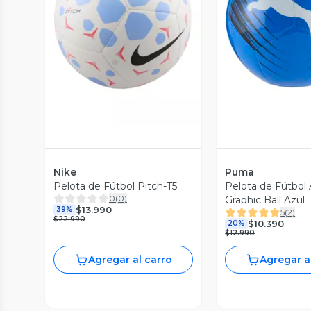
Vista Previa
Vista P
Nike
Puma
Pelota de Fútbol Pitch-T5
Pelota de Fútbol
0
(
0
)
Graphic Ball Azul
$13.990
39%
5
(
2
)
$22.990
$10.390
20%
$12.990
Agregar al carro
Agregar a