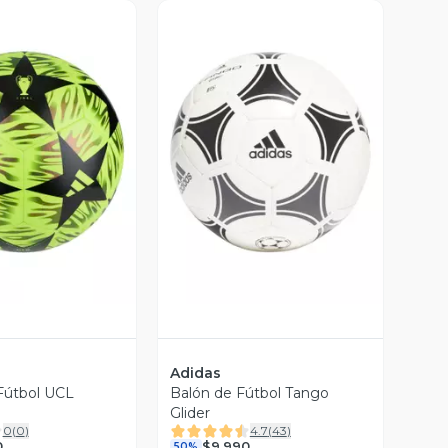
ista Previa
Vista Previa
Adidas
Fútbol UCL
Balón de Fútbol Tango
Glider
0
(
0
)
4.7
(
43
)
0
$9.990
50%