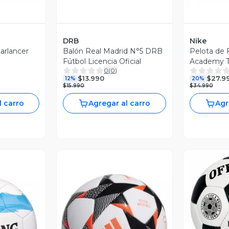
DRB
Nike
tarlancer
Balón Real Madrid N°5 DRB
Pelota de 
Fútbol Licencia Oficial
Academy T
0
(
0
)
$13.990
$27.9
12%
20%
$15.990
$34.990
l carro
Agregar al carro
Agr
V