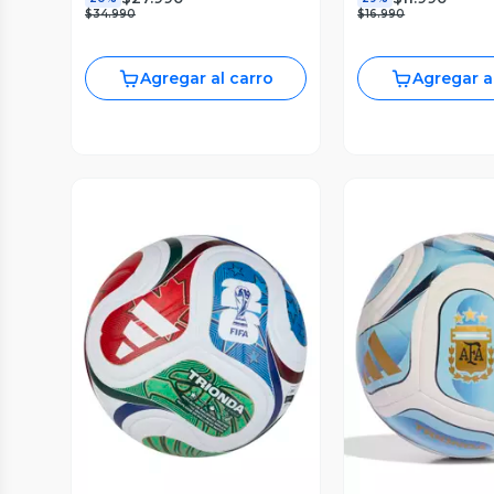
$34.990
$16.990
Agregar al carro
Agregar a
Vista Previa
Vista P