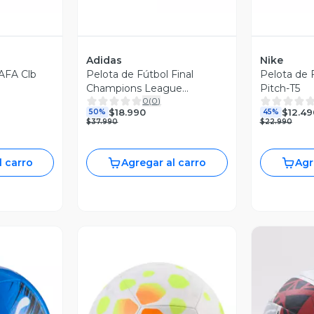
Adidas
Nike
 AFA Clb
Pelota de Fútbol Final
Pelota de 
Champions League
Pitch-T5
0
(
0
)
Budapest 2026
$18.990
$12.49
50%
45%
$37.990
$22.990
l carro
Agregar al carro
Agr