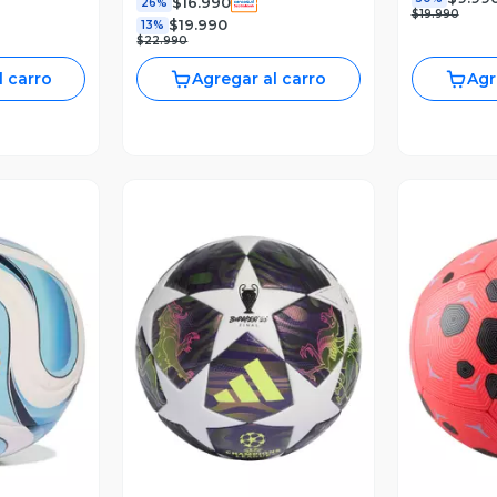
$16.990
26%
$19.990
$19.990
13%
$22.990
l carro
Agregar al carro
Agr
revia
Vista Previa
V