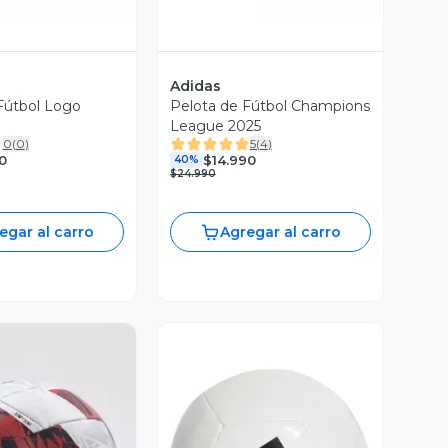
Adidas
Fútbol Logo
Pelota de Fútbol Champions
League 2025
0
(
0
)
5
(
4
)
0
$14.990
40%
$24.990
egar al carro
Agregar al carro