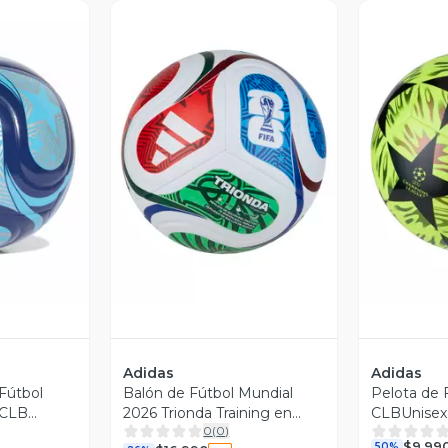
revia
Vista Previa
V
Adidas
Adidas
Fútbol
Balón de Fútbol Mundial
Pelota de 
 CLB
2026 Trionda Training en
CLBUnisex
0
(
0
)
Caja
$9.99
50%