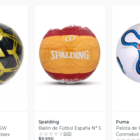
revia
Vista Previa
V
Spalding
Puma
 SW
Balón de Fútbol España N° 5
Pelota de 
0
(
0
)
nisex
Conmebol
$9.990