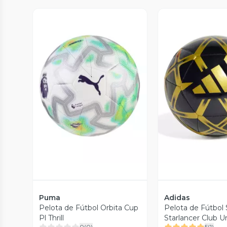
Vista Previa
Vista P
Puma
Adidas
Pelota de Fútbol Orbita Cup
Pelota de Fútbol
Pl Thrill
Starlancer Club U
0
(
0
)
5
(
1
)