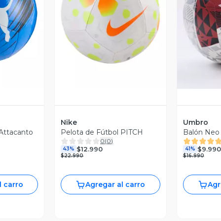
revia
Vista Previa
V
Nike
Umbro
 Attacanto
Pelota de Fútbol PITCH
Balón Neo
0
(
0
)
$12.990
$9.990
43%
41%
$22.990
$16.990
l carro
Agregar al carro
Agr