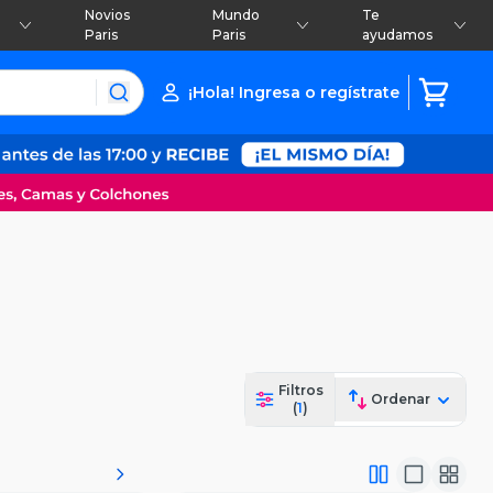
Novios
Mundo
Te
Paris
Paris
ayudamos
¡Hola! Ingresa o regístrate
Filtros
Ordenar
(
1
)