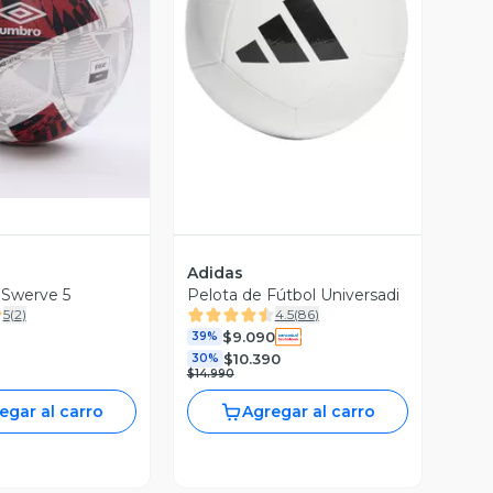
ista Previa
Vista Previa
Adidas
 Swerve 5
Pelota de Fútbol Universadi
5
(
2
)
4.5
(
86
)
$9.090
39%
$10.390
30%
$14.990
egar al carro
Agregar al carro