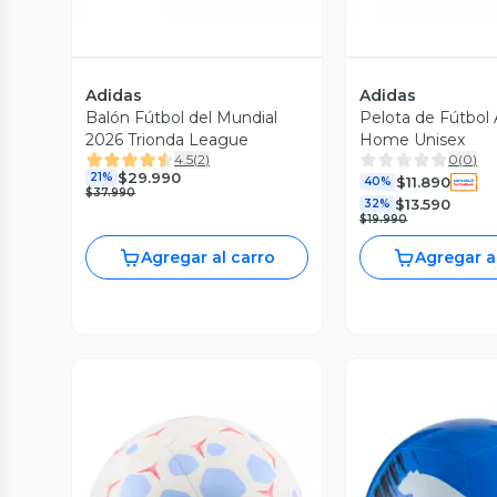
Adidas
Adidas
Balón Fútbol del Mundial
Pelota de Fútbol
2026 Trionda League
Home Unisex
4.5
(
2
)
0
(
0
)
$29.990
21%
$11.890
40%
$37.990
$13.590
32%
$19.990
Agregar al carro
Agregar a