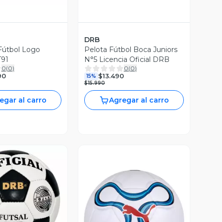
DRB
Fútbol Logo
Pelota Fútbol Boca Juniors
91
N°5 Licencia Oficial DRB
0
(
0
)
0
(
0
)
90
$13.490
15%
$15.990
egar al carro
Agregar al carro
ista Previa