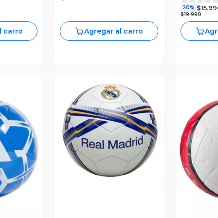
$15.99
20%
$19.990
l carro
Agregar al carro
Agr
Vista Previa
revia
V