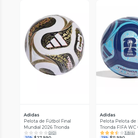
Vista Previa
Vista P
Adidas
Adidas
Pelota de Fútbol Final
Pelota Pelota de 
Mundial 2026 Trionda
Trionda FIFA WC
0
(
0
)
3.8
(
4
)
Unisex
$27.990
$11.990
20%
29%