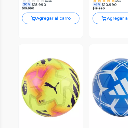
$15.990
$10.990
20%
45%
$19.990
$19.990
Agregar al carro
Agregar a
Vista Previa
Vista P