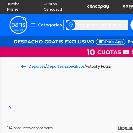
Jumbo
Puntos
Prime
Cencosud
Categorías
Entregar en Las Condes
Deportes
/
Deportes Específicos
/
Fútbol y Futsal
114
productos encontrados
Limpiar 