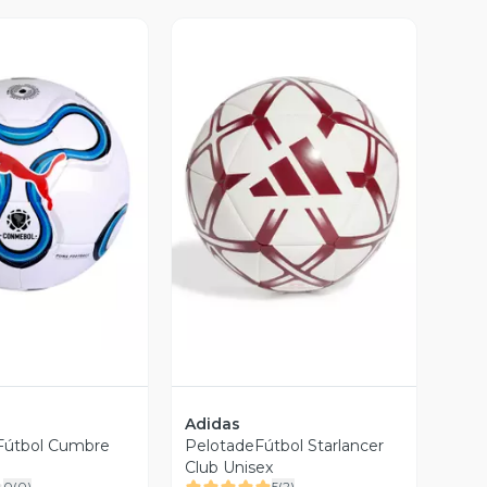
ista Previa
Vista Previa
Adidas
Fútbol Cumbre
PelotadeFútbol Starlancer
Club Unisex
0
(
0
)
5
(
2
)