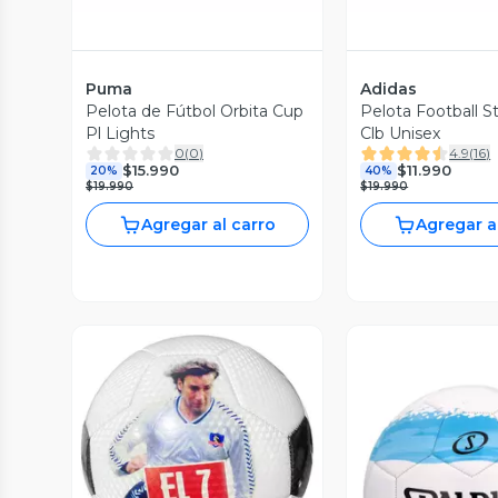
Puma
Adidas
Pelota de Fútbol Orbita Cup
Pelota Football S
Pl Lights
Clb Unisex
0
(
0
)
4.9
(
16
)
$15.990
$11.990
20%
40%
$19.990
$19.990
Agregar al carro
Agregar a
Vista Previa