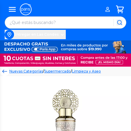
Entregar en Las Condes
Nuevas Categorías
/
Supermercado
/
Limpieza y Aseo