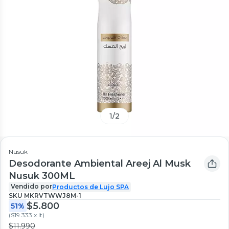
1
/
2
Nusuk
Desodorante Ambiental Areej Al Musk
Nusuk 300ML
Vendido por
Productos de Lujo SPA
SKU
MKRVTWWJ8M-1
$5.800
51%
(
$19.333 x lt
)
$11.990