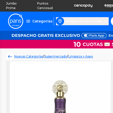
Jumbo
Puntos
Prime
Cencosud
Categorías
Entregar en Las Condes
Nuevas Categorías
/
Supermercado
/
Limpieza y Aseo