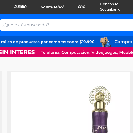
Cencosud
Scotiabank