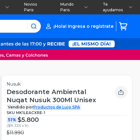
Novios
Mundo
Te
Paris
Paris
ayudamos
¡Hola! Ingresa o regístrate
Nusuk
Desodorante Ambiental
Nuqat Nusuk 300Ml Unisex
Vendido por
Productos de Lujo SPA
SKU
MK1LEACXRE-1
$5.800
51%
(
$19.333 x lt
)
$11.990