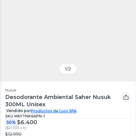
1
/
2
Nusuk
Desodorante Ambiental Saher Nusuk
300ML Unisex
Vendido por
Productos de Lujo SPA
SKU
MKYTNK6APN-1
$6.400
50%
(
$21.333 x lt
)
$12.990