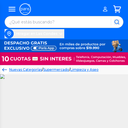
Entregar en Las Condes
Nuevas Categorías
/
Supermercado
/
Limpieza y Aseo