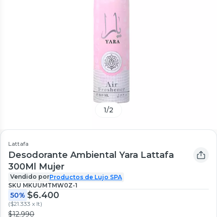
1
/
2
Lattafa
Desodorante Ambiental Yara Lattafa
300Ml Mujer
Vendido por
Productos de Lujo SPA
SKU
MKUUMTMW0Z-1
$6.400
50%
(
$21.333 x lt
)
$12.990