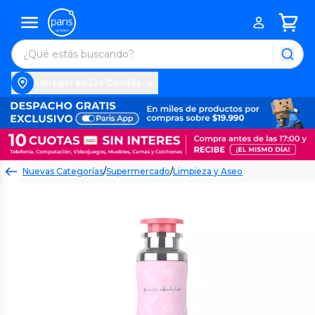
Entregar en Las Condes
Nuevas Categorías
/
Supermercado
/
Limpieza y Aseo