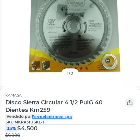
1
/
2
KAMASA
Disco Sierra Circular 4 1/2 PulG 40
Dientes Km259
Vendido por
Ferroelectronic spa
SKU
MKRK51USKL-1
$4.500
35%
$6.990