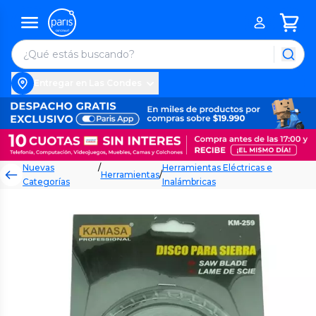
Entregar en Las Condes
Nuevas
/
Herramientas Eléctricas e
Herramientas
/
Categorías
Inalámbricas