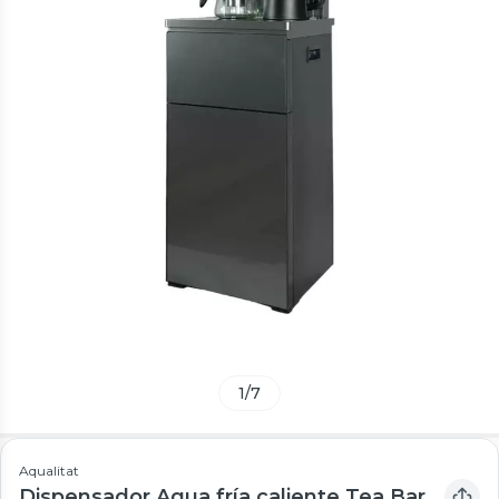
1
/
7
Aqualitat
Dispensador Agua fría caliente Tea Bar