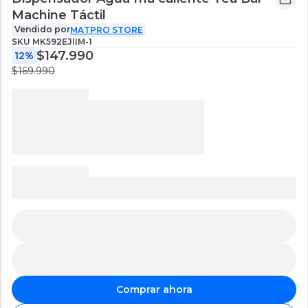
Machine Táctil
Vendido por
MATPRO STORE
SKU
MK592EJIIM-1
$147.990
12%
$169.990
Comprar ahora