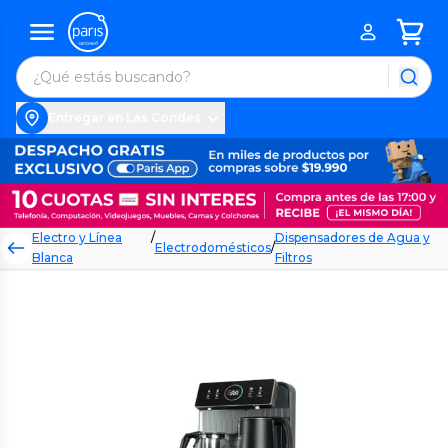
Entregar en Las Condes
Electro y Línea
/
Dispensadores de Agua y
Electrodomésticos
/
Blanca
Filtros