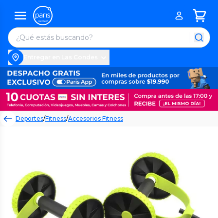
Entregar en Las Condes
Deportes
/
Fitness
/
Accesorios Fitness