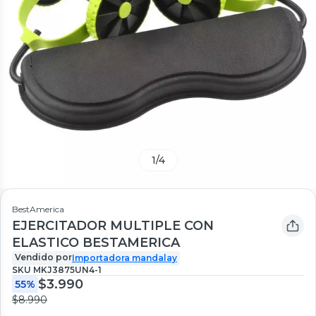
1
/
4
BestAmerica
EJERCITADOR MULTIPLE CON
ELASTICO BESTAMERICA
Vendido por
Importadora mandalay
SKU
MKJ3875UN4-1
$3.990
55%
$8.990