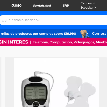
Cencosud
Scotiabank