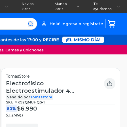
Novios
Mundo
Te
Paris
Paris
ayudamos
¡Hola! Ingresa o regístrate
TomasStore
Electrofísico
Electroestimulador 4
Parches
Vendido por
Tomasstore
SKU
MK92QMUHQS-1
$6.990
50%
$13.990