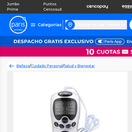
Jumbo
Puntos
Prime
Cencosud
Categorías
Entregar en Las Condes
Belleza
/
Cuidado Personal
/
Salud y Bienestar