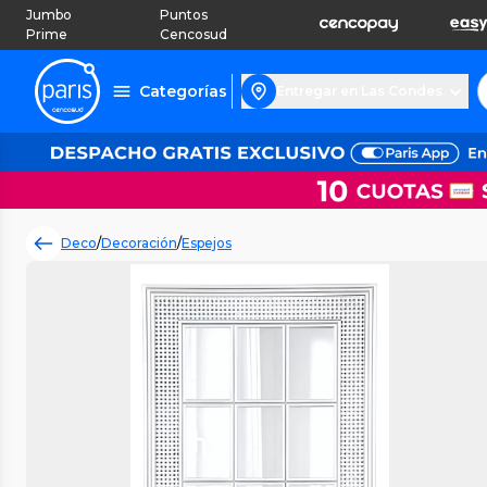
Jumbo
Puntos
Prime
Cencosud
Categorías
Entregar en Las Condes
Deco
/
Decoración
/
Espejos