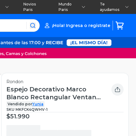
Novios
Mundo
Te
Paris
Paris
ayudamos
¡Hola! Ingresa o regístrate
Rondon
Espejo Decorativo Marco
Blanco Rectangular Ventana
Jhn
Vendido por
Yunja
SKU
MKFCK4QWHV-1
$51.990