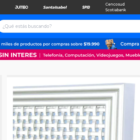
Cencosud
Scotiabank