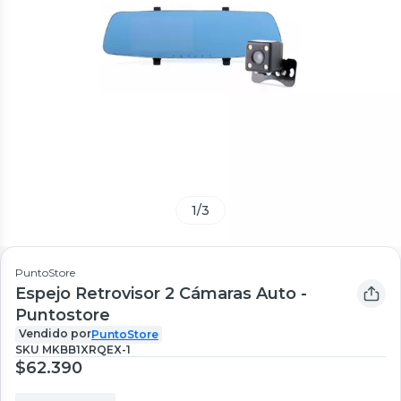
1
/
3
PuntoStore
Espejo Retrovisor 2 Cámaras Auto -
Puntostore
Vendido por
PuntoStore
SKU
MKBB1XRQEX-1
$62.390