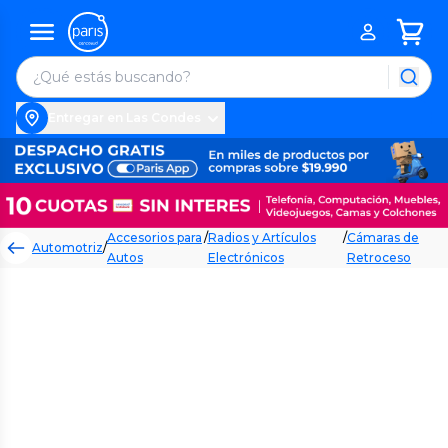
Entregar en Las Condes
Accesorios para
/
Radios y Artículos
/
Cámaras de
Automotriz
/
Autos
Electrónicos
Retroceso