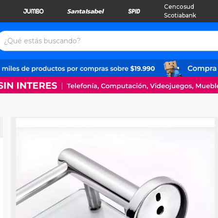
Cencosud
Scotiabank