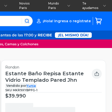
Novios
Mundo
Te
Paris
Paris
ayudamos
¡Hola! Ingresa o regístrate
Rondon
Estante Baño Repisa Estante
Vidrio Templado Pared Jhn
Vendido por
Yunja
SKU
MKR9XYBPFG-1
$39.990