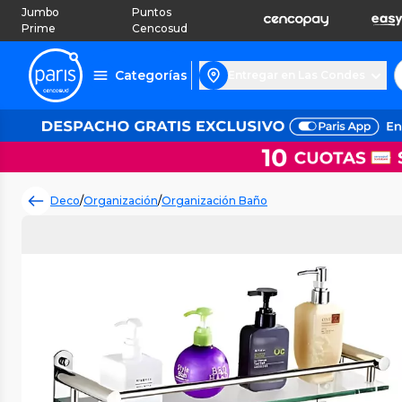
Jumbo
Puntos
Prime
Cencosud
Categorías
Entregar en Las Condes
Deco
/
Organización
/
Organización Baño