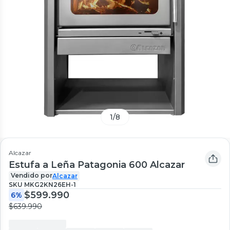
1
/
8
Alcazar
Estufa a Leña Patagonia 600 Alcazar
Vendido por
Alcazar
SKU
MKG2KN26EH-1
$599.990
6%
$639.990