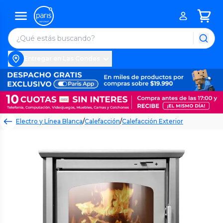
Entregar en Las Condes
Electro y Línea Blanca
/
Calefacción
/
Calefacción Exterior