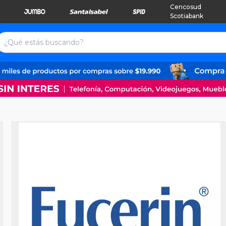
Cencosud
Scotiabank