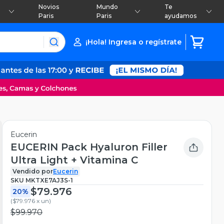
Novios
Mundo
Te
Paris
Paris
ayudamos
¡Hola! Ingresa o regístrate
Eucerin
EUCERIN Pack Hyaluron Filler
Ultra Light + Vitamina C
Vendido por
Eucerin
SKU
MKTXE7AJ3S-1
$79.976
20%
(
$79.976 x un
)
$99.970