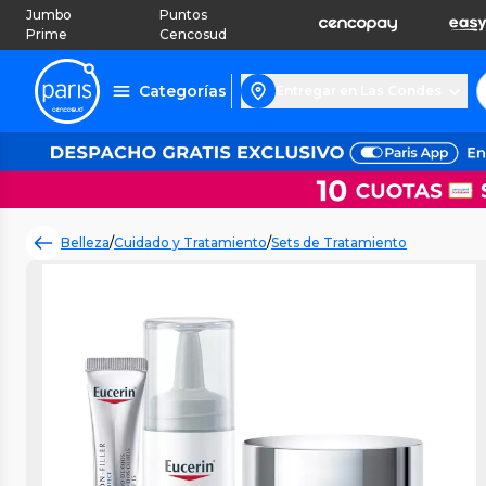
Jumbo
Puntos
Prime
Cencosud
Categorías
Entregar en Las Condes
Belleza
/
Cuidado y Tratamiento
/
Sets de Tratamiento