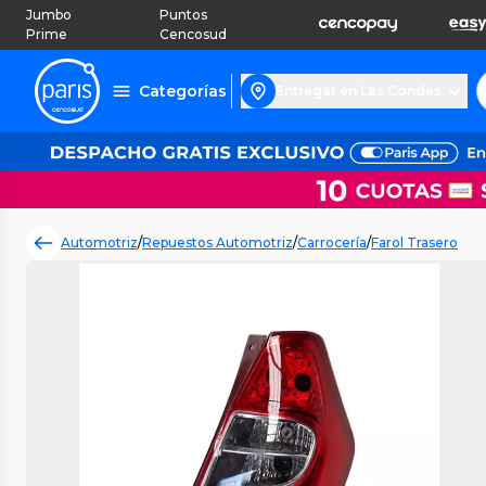
Jumbo
Puntos
Prime
Cencosud
Categorías
Entregar en Las Condes
Automotriz
/
Repuestos Automotriz
/
Carrocería
/
Farol Trasero