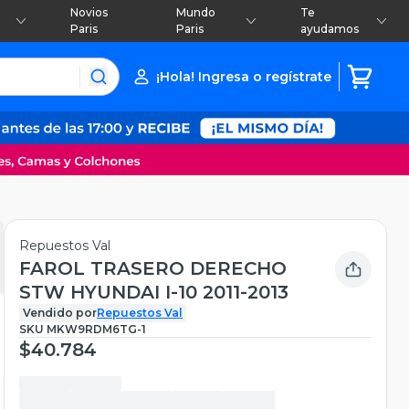
Novios
Mundo
Te
Paris
Paris
ayudamos
¡Hola! Ingresa o regístrate
Repuestos Val
FAROL TRASERO DERECHO
STW HYUNDAI I-10 2011-2013
Vendido por
Repuestos Val
SKU
MKW9RDM6TG-1
$40.784