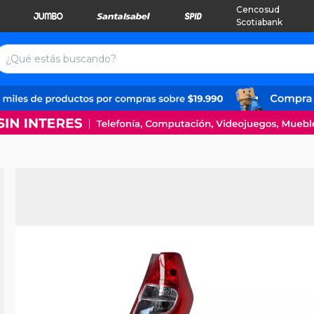
Cencosud
Scotiabank