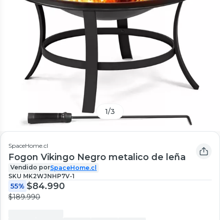
1
/
3
SpaceHome.cl
Fogon Vikingo Negro metalico de leña
Vendido por
SpaceHome.cl
SKU
MK2WJNHP7V-1
$84.990
55%
$189.990