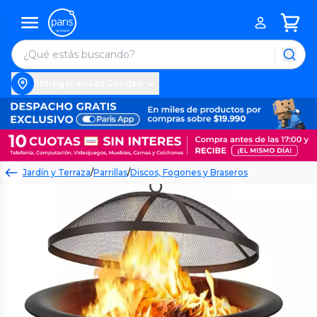
Entregar en Las Condes
Jardín y Terraza
/
Parrillas
/
Discos, Fogones y Braseros