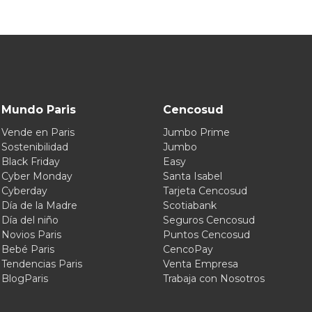
Mundo Paris
Cencosud
Vende en Paris
Jumbo Prime
Sostenibilidad
Jumbo
Black Friday
Easy
Cyber Monday
Santa Isabel
Cyberday
Tarjeta Cencosud
Día de la Madre
Scotiabank
Día del niño
Seguros Cencosud
Novios Paris
Puntos Cencosud
Bebé Paris
CencoPay
Tendencias Paris
Venta Empresa
BlogParis
Trabaja con Nosotros