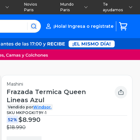
Novios
Mundo
Te
Paris
Paris
ayudamos
¡Hola! Ingresa o regístrate
Mashini
Frazada Termica Queen
Lineas Azul
Vendido por
Windsor.
SKU
MKPOGKIT9Y-1
$8.990
52%
$18.990