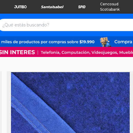
Cencosud
Scotiabank