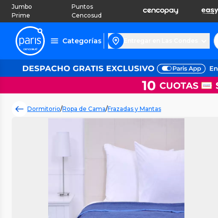
Jumbo
Puntos
Prime
Cencosud
Categorías
Entregar en Las Condes
Dormitorio
/
Ropa de Cama
/
Frazadas y Mantas