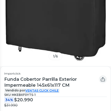
1
/
6
Importclick
Funda Cobertor Parrilla Exterior
Impermeable 145x61x117 CM
Vendido por
VENTAS CLICK CHILE
SKU
MKEBXF0YTS-1
$20.990
34%
$31.990