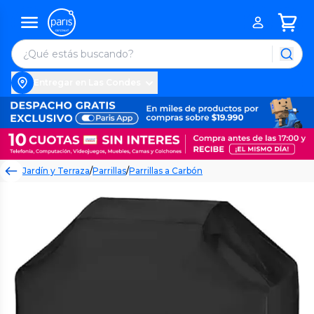
Entregar en Las Condes
Jardín y Terraza
/
Parrillas
/
Parrillas a Carbón