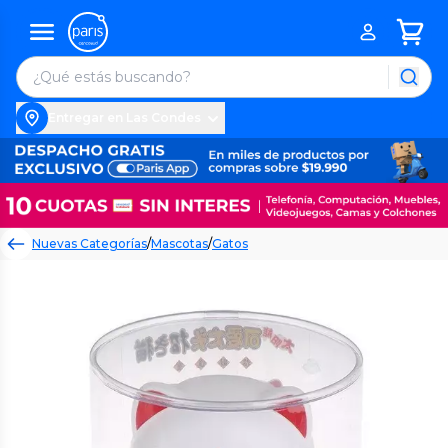
Entregar en Las Condes
Nuevas Categorías
/
Mascotas
/
Gatos