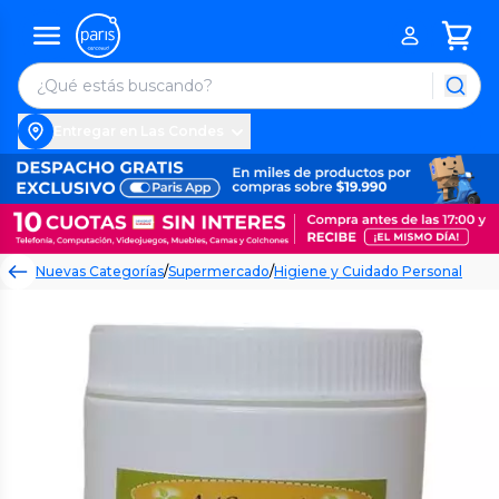
Entregar en Las Condes
Nuevas Categorías
/
Supermercado
/
Higiene y Cuidado Personal