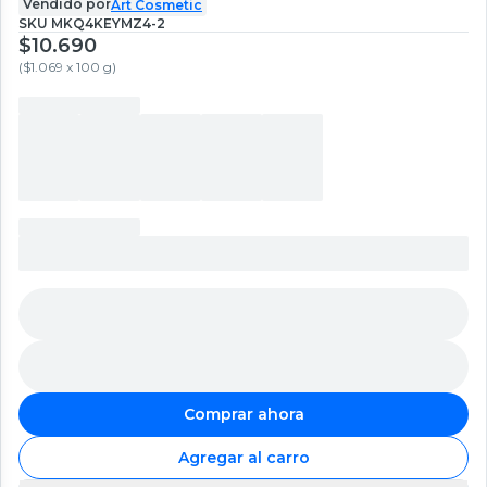
Vendido por
Art Cosmetic
SKU
MKQ4KEYMZ4-2
$10.690
(
$1.069 x 100 g
)
Comprar ahora
Agregar al carro