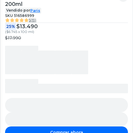
200ml
Vendido por
Paris
SKU
516586999
5
(
19
)
$13.490
25%
(
$6.745 x 100 ml
)
$17.990
Comprar ahora