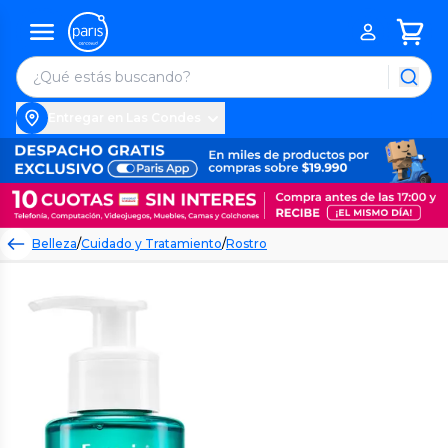
Entregar en Las Condes
Belleza
/
Cuidado y Tratamiento
/
Rostro