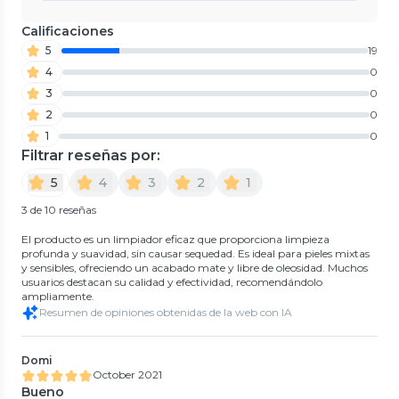
Calificaciones
5
19
4
0
3
0
2
0
1
0
Filtrar reseñas por:
5
4
3
2
1
3 de 10 reseñas
El producto es un limpiador eficaz que proporciona limpieza
profunda y suavidad, sin causar sequedad. Es ideal para pieles mixtas
y sensibles, ofreciendo un acabado mate y libre de oleosidad. Muchos
usuarios destacan su calidad y efectividad, recomendándolo
ampliamente.
Resumen de opiniones obtenidas de la web con IA
Domi
October 2021
Bueno