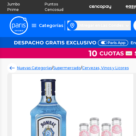
Jumbo
Puntos
Prime
Cencosud
Categorías
Entregar en Las Condes
Nuevas Categorías
/
Supermercado
/
Cervezas, Vinos y Licores