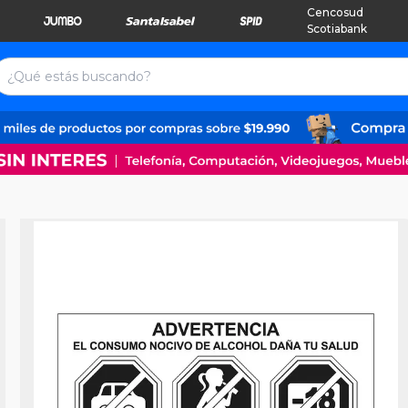
Cencosud
Scotiabank