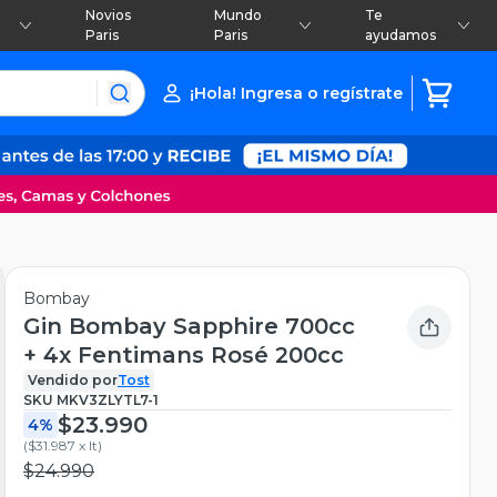
Novios
Mundo
Te
Paris
Paris
ayudamos
¡Hola! Ingresa o regístrate
Bombay
Gin Bombay Sapphire 700cc
+ 4x Fentimans Rosé 200cc
Vendido por
Tost
SKU
MKV3ZLYTL7-1
$23.990
4%
(
$31.987 x lt
)
$24.990