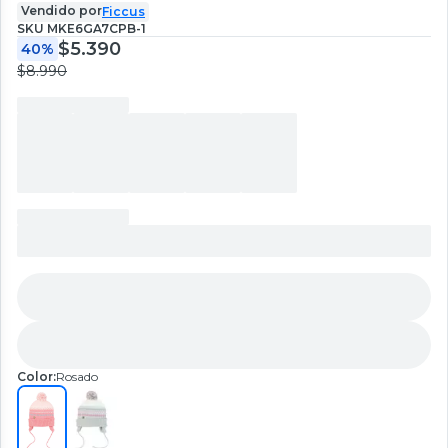
Vendido por
Ficcus
SKU
MKE6GA7CPB-1
$5.390
40%
$8.990
Color:
Rosado