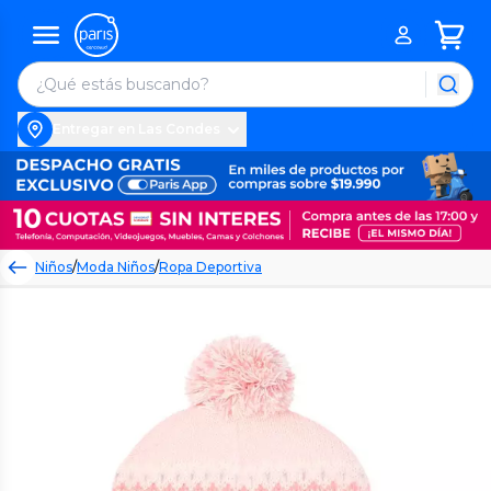
Entregar en Las Condes
Niños
/
Moda Niños
/
Ropa Deportiva