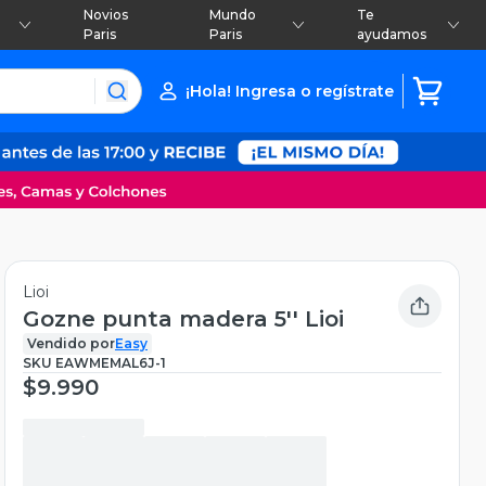
Novios
Mundo
Te
Paris
Paris
ayudamos
¡Hola! Ingresa o regístrate
Lioi
Gozne punta madera 5'' Lioi
Vendido por
Easy
SKU
EAWMEMAL6J-1
$9.990