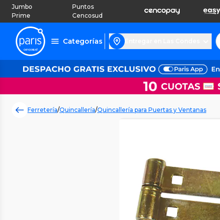
Jumbo
Puntos
Prime
Cencosud
Categorías
Entregar en Las Condes
Ferretería
/
Quincallería
/
Quincallería para Puertas y Ventanas