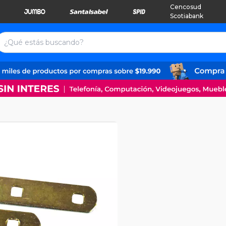
Cencosud
Scotiabank