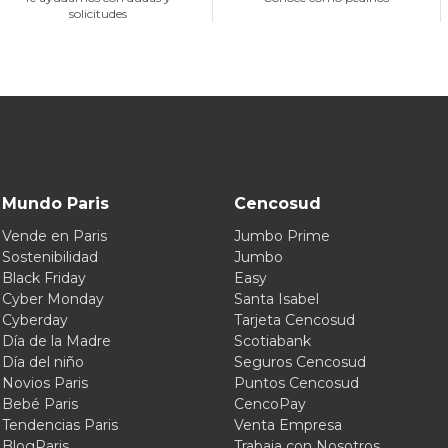
solicitudes
Mundo Paris
Cencosud
Vende en Paris
Jumbo Prime
Sostenibilidad
Jumbo
Black Friday
Easy
Cyber Monday
Santa Isabel
Cyberday
Tarjeta Cencosud
Día de la Madre
Scotiabank
Día del niño
Seguros Cencosud
Novios Paris
Puntos Cencosud
Bebé Paris
CencoPay
Tendencias Paris
Venta Empresa
BlogParis
Trabaja con Nosotros