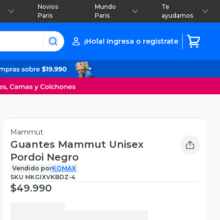
Novios
Mundo
Te
Paris
Paris
ayudamos
¡Hola! Ingresa o regístrate
Mammut
Guantes Mammut Unisex
Pordoi Negro
Vendido por
KOMAX
SKU
MKGIXVKBDZ-4
$49.990