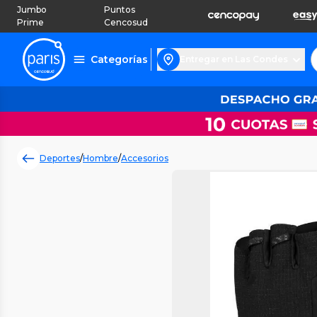
Jumbo
Puntos
Prime
Cencosud
Categorías
Entregar en Las Condes
Deportes
/
Hombre
/
Accesorios