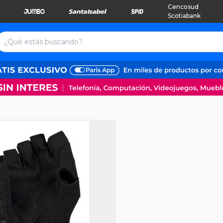
Cencosud
Scotiabank