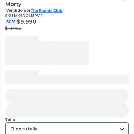
Morty
Vendido por
The Brands Club
SKU
MK9DOL15PV-1
$9.990
50%
$19.990
Talla