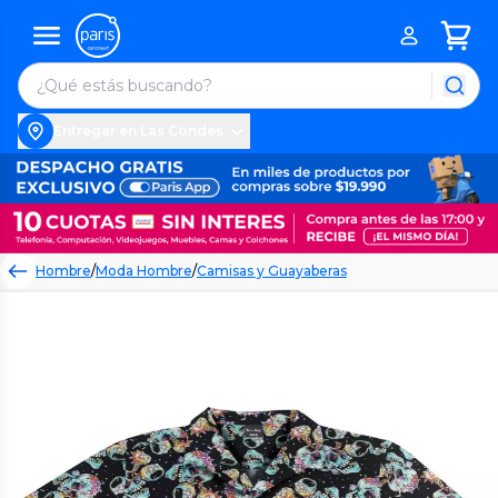
Entregar en Las Condes
Hombre
/
Moda Hombre
/
Camisas y Guayaberas