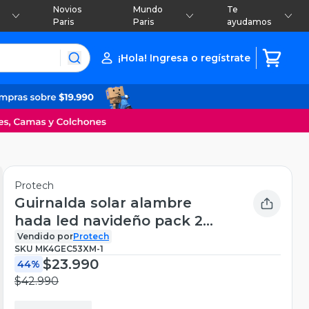
Novios
Mundo
Te
Paris
Paris
ayudamos
¡Hola! Ingresa o regístrate
Protech
Guirnalda solar alambre
hada led navideño pack 2
x20m luz cálida
Vendido por
Protech
SKU
MK4GEC53XM-1
$23.990
44%
$42.990