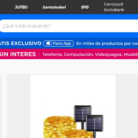
Cencosud
Scotiabank