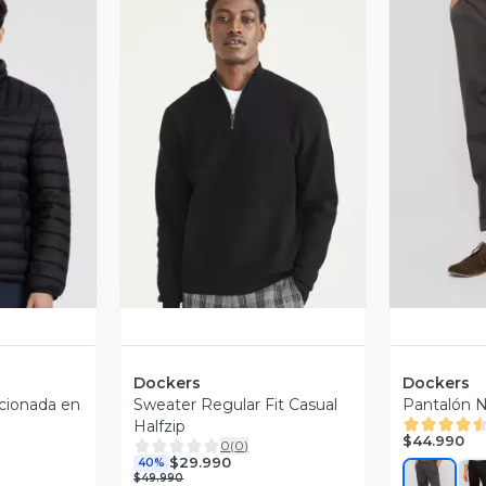
revia
Vista Previa
V
Dockers
Dockers
cionada en
Sweater Regular Fit Casual
Pantalón 
Halfzip
$44.990
0
(
0
)
$29.990
40%
$49.990