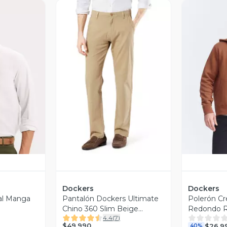
revia
Vista Previa
V
Dockers
Dockers
al Manga
Pantalón Dockers Ultimate
Polerón Cr
Chino 360 Slim Beige
Redondo R
4.4
(
7
)
Dockers
$49.990
$26.9
40%