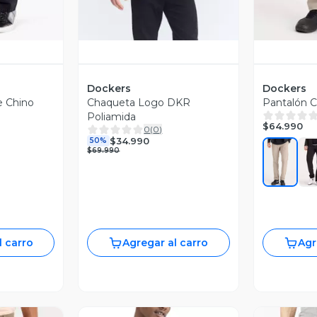
Dockers
Dockers
e Chino
Chaqueta Logo DKR
Pantalón C
Poliamida
$64.990
0
(
0
)
$34.990
50%
$69.990
l carro
Agregar al carro
Agr