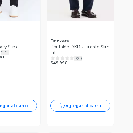
Dockers
asy Slim
Pantalón DKR Ultimate Slim
0
(
0
)
Fit
90
0
(
0
)
$49.990
egar al carro
Agregar al carro