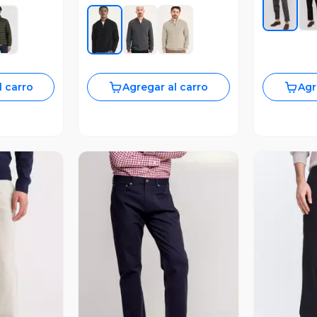
l carro
Agregar al carro
Agr
revia
Vista Previa
V