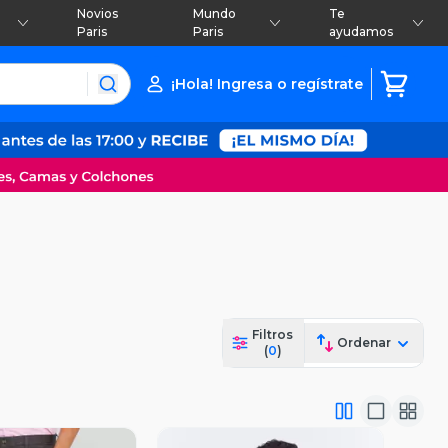
Novios
Mundo
Te
Paris
Paris
ayudamos
¡Hola! Ingresa o regístrate
Filtros
Ordenar
(
0
)