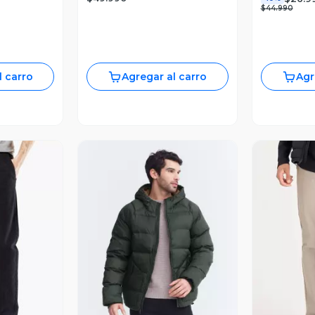
$44.990
l carro
Agregar al carro
Agr
revia
Vista Previa
V