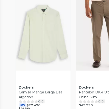
Vista Previa
Vista P
Dockers
Dockers
Camisa Manga Larga Lisa
Pantalón DKR Ul
Algodón
Chino Slim
0
(
0
)
0
(
0
)
$49.990
$22.490
50%
$44.990