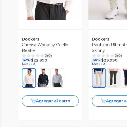
Dockers
Dockers
Camisa Workday Cuello
Pantalón Ultimat
Beatle
Skinny
0
(
0
)
0
(
0
)
$22.990
$29.990
42%
40%
$39.990
$49.990
Agregar al carro
Agregar a