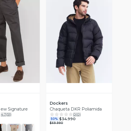
ista Previa
Vista Previa
Dockers
New Signature
Chaqueta DKR Poliamida
4.7
(
51
)
0
(
0
)
$34.990
50%
$69.990