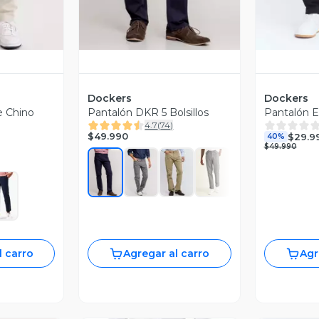
Dockers
Dockers
e Chino
Pantalón DKR 5 Bolsillos
Pantalón E
4.7
(
74
)
$49.990
$29.9
40%
$49.990
l carro
Agregar al carro
Agr