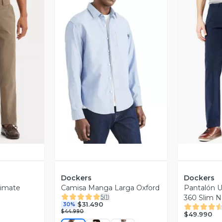
revia
Vista Previa
V
Dockers
Dockers
timate
Camisa Manga Larga Oxford
Pantalón U
5
(
1
)
360 Slim N
$31.490
30%
$44.990
$49.990