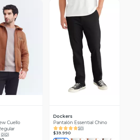
ista Previa
Vista Previa
Dockers
ew Cuello
Pantalón Essential Chino
5
(
1
)
egular
$39.990
0
(
0
)
90