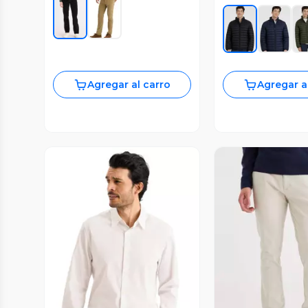
Agregar al carro
Agregar a
Vista Previa
Vista P