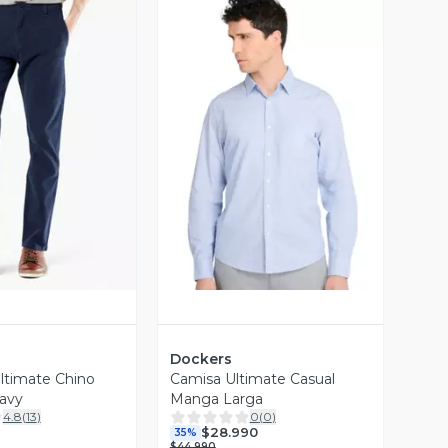
ista Previa
Vista Previa
Dockers
ltimate Chino
Camisa Ultimate Casual
avy
Manga Larga
4.8
(
13
)
0
(
0
)
$28.990
35%
$44.990