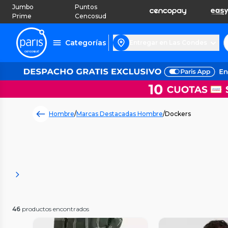
Jumbo
Puntos
Prime
Cencosud
Categorías
Entregar en Las Condes
Hombre
/
Marcas Destacadas Hombre
/
Dockers
46
productos encontrados