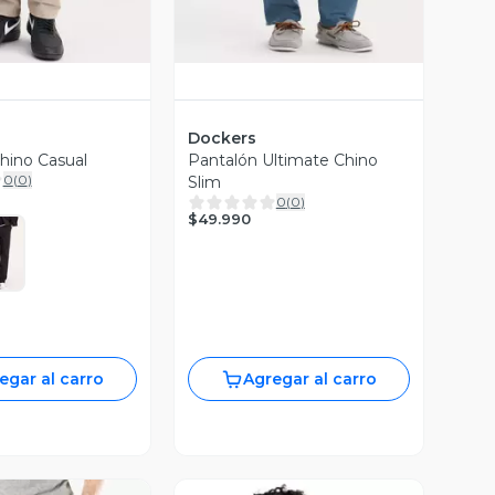
Dockers
hino Casual
Pantalón Ultimate Chino
0
(
0
)
Slim
0
(
0
)
$49.990
egar al carro
Agregar al carro