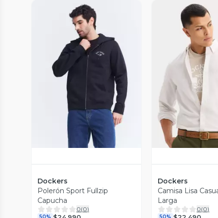
Vista Previa
Vista P
Dockers
Dockers
Polerón Sport Fullzip
Camisa Lisa Casu
Capucha
Larga
0
(
0
)
0
(
0
)
$24.990
$22.490
50%
50%