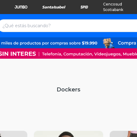
Cencosud
Scotiabank
Dockers