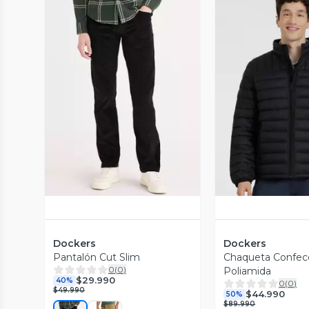
Vista Previa
Vista P
Dockers
Dockers
Pantalón Cut Slim
Chaqueta Confec
0
(
0
)
Poliamida
$29.990
40%
0
(
0
)
$49.990
$44.990
50%
$89.990