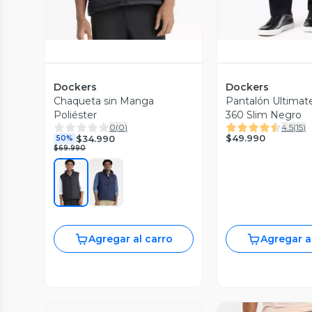
Dockers
Dockers
Chaqueta sin Manga
Pantalón Ultimat
Poliéster
360 Slim Negro
0
(
0
)
4.5
(
15
)
$49.990
$34.990
50%
$69.990
Agregar al carro
Agregar a