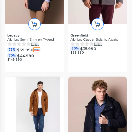
Legacy
Greenfield
Abrigo Semi Slim en Tweed
Abrigo Casual Bolsillo Abajo
0
(
0
)
0
(
0
)
$35.990
60%
$39.990
73%
$89.990
$44.990
70%
$149.990