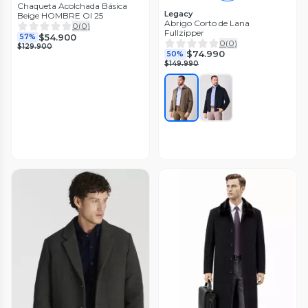
Chaqueta Acolchada Básica
Legacy
Beige HOMBRE OI 25
Abrigo Corto de Lana
0
(
0
)
Fullzipper
$54.900
57%
0
(
0
)
$129.900
$74.990
50%
$149.990