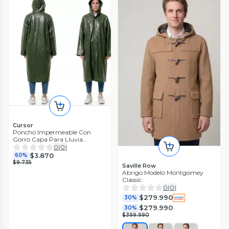
Cursor
Poncho Impermeable Con
Gorro Capa Para Lluvia
Reforzado
0
(
0
)
$3.870
60%
$9.735
Saville Row
Abrigo Modelo Montgomey
Classic
0
(
0
)
$279.990
30%
$279.990
30%
$399.990