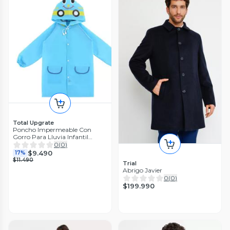
Total Upgrate
Poncho Impermeable Con
Gorro Para Lluvia Infantil
Celeste
0
(
0
)
$9.490
17%
$11.490
Trial
Abrigo Javier
0
(
0
)
$199.990