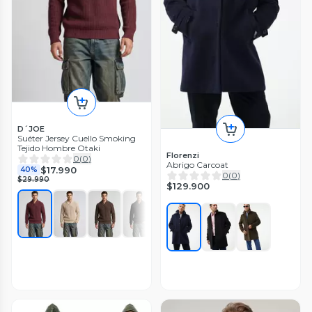
D´JOE
Suéter Jersey Cuello Smoking
Tejido Hombre Otaki
Florenzi
0
(
0
)
Abrigo Carcoat
$17.990
40%
0
(
0
)
$29.990
$129.900