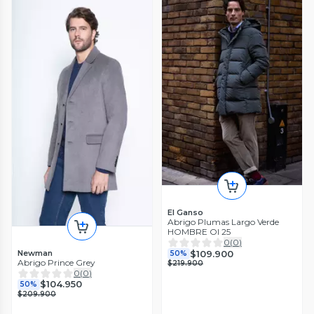
El Ganso
Abrigo Plumas Largo Verde
HOMBRE OI 25
0
(
0
)
$109.900
Newman
50%
Abrigo Prince Grey
$219.900
0
(
0
)
$104.950
50%
$209.900