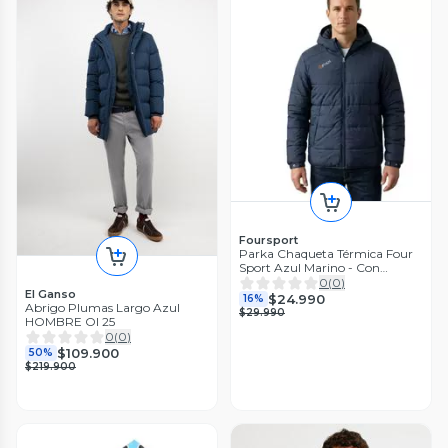
Foursport
Parka Chaqueta Térmica Four
Sport Azul Marino - Con
Capucha
0
(
0
)
El Ganso
$24.990
16%
Abrigo Plumas Largo Azul
$29.990
HOMBRE OI 25
0
(
0
)
$109.900
50%
$219.900