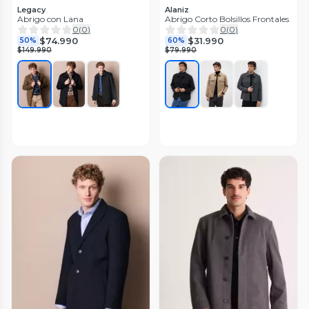
Legacy
Alaniz
Abrigo con Lana
Abrigo Corto Bolsillos Frontales
0
(
0
)
0
(
0
)
$74.990
$31.990
50%
60%
$149.990
$79.990