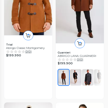
Trial
Abrigo Classic Montgomery
0
(
0
)
Guarnieri
$199.990
ABRIGO LANA GUARNIERI
0
(
0
)
$199.900