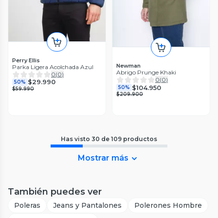
Perry Ellis
Newman
Parka Ligera Acolchada Azul
Abrigo Prunge Khaki
0
(
0
)
0
(
0
)
$29.990
50%
$104.950
50%
$59.990
$209.900
Has visto
30
de
109
productos
Mostrar más
También puedes ver
Poleras
Jeans y Pantalones
Polerones Hombre