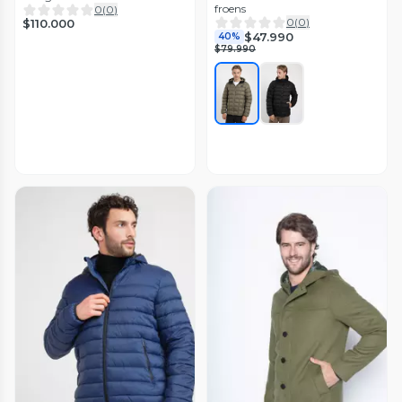
froens
0
(
0
)
0
(
0
)
$110.000
$47.990
40%
$79.990