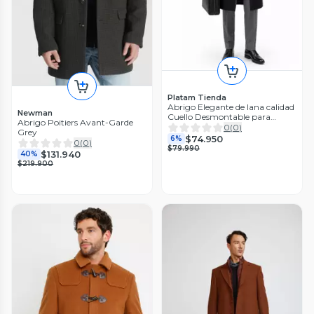
Platam Tienda
Abrigo Elegante de lana calidad
Newman
Cuello Desmontable para
Abrigo Poitiers Avant-Garde
Hombre Formal, Ejecutivo e
0
(
0
)
Grey
Invierno
$74.950
6%
0
(
0
)
$79.990
$131.940
40%
$219.900