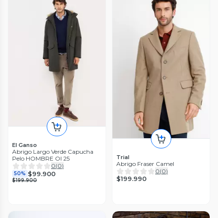
El Ganso
Abrigo Largo Verde Capucha
Trial
Pelo HOMBRE OI 25
Abrigo Fraser Camel
0
(
0
)
0
(
0
)
$99.900
50%
$199.990
$199.900