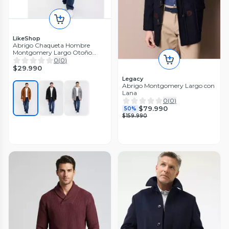
LikeShop
Abrigo Chaqueta Hombre
Montgomery Largo Otoño
Invierno 7572
0
(
0
)
$29.990
Legacy
Abrigo Montgomery Largo con
Lana
0
(
0
)
$79.990
50%
$159.990