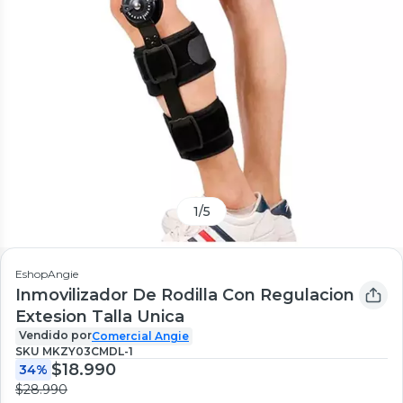
1
/
5
EshopAngie
Inmovilizador De Rodilla Con Regulacion
Extesion Talla Unica
Vendido por
Comercial Angie
SKU
MKZY03CMDL-1
$18.990
34%
$28.990