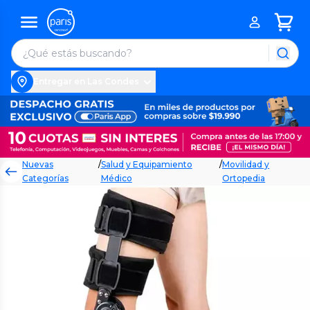
Entregar en Las Condes
Nuevas
/
Salud y Equipamiento
/
Movilidad y
Categorías
Médico
Ortopedia