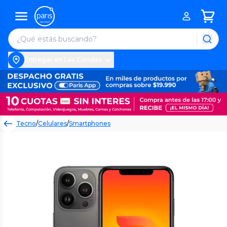
Entregar en Las Condes
Tecno
/
Celulares
/
Smartphones